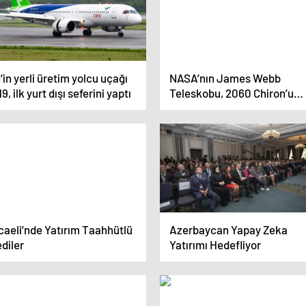
’in yerli üretim yolcu uçağı
NASA’nın James Webb
9, ilk yurt dışı seferini yaptı
Teleskobu, 2060 Chiron’u
İnceliyor
caeli’nde Yatırım Taahhütlü
Azerbaycan Yapay Zeka
diler
Yatırımı Hedefliyor