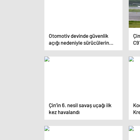
Otomotiv devinde güvenlik
Çin
açığı nedeniyle sürücülerin
C91
verileri ifşa oldu
Çin’in 6. nesil savaş uçağı ilk
Ko
kez havalandı
Kre