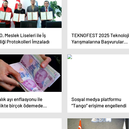
, Meslek Liseleri ile İş
TEKNOFEST 2025 Teknoloj
liği Protokolleri İmzaladı
Yarışmalarına Başvurular
Başladı
lık ayı enflasyonu ile
Sosyal medya platformu
rlikte birçok ödemede
“Tango” erişime engellendi
tarlar değişecek