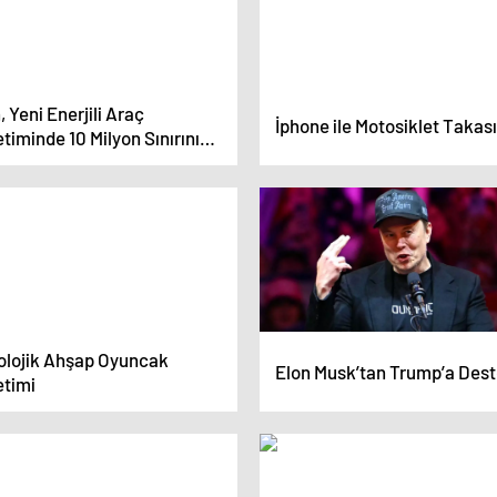
, Yeni Enerjili Araç
İphone ile Motosiklet Takası
timinde 10 Milyon Sınırını
ı
olojik Ahşap Oyuncak
Elon Musk’tan Trump’a Des
etimi