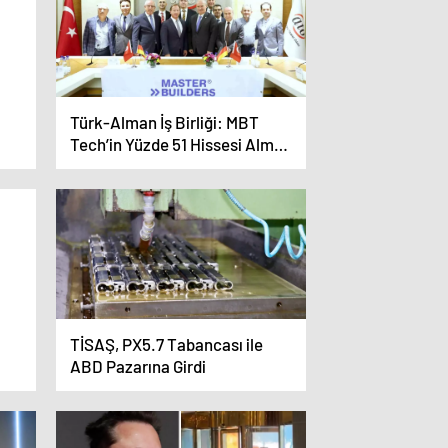
i
Türk-Alman İş Birliği: MBT
Tech’in Yüzde 51 Hissesi Alman
Yatırımcılara Devredildi
TİSAŞ, PX5.7 Tabancası ile
ABD Pazarına Girdi