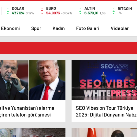
DOLAR
EURO
ALTIN
BITCOIN
47,7124
54,9973
6.579,91
%
0.17%
-0.04%
1,35
Ekonomi
Spor
Kadın
Foto Galeri
Videolar
ail ve Yunanistan’ı alarma
SEO Vibes on Tour Türkiye
çiren telefon görüşmesi
2025: Dijital Dünyanın Nabz
Tutan Etkinlik