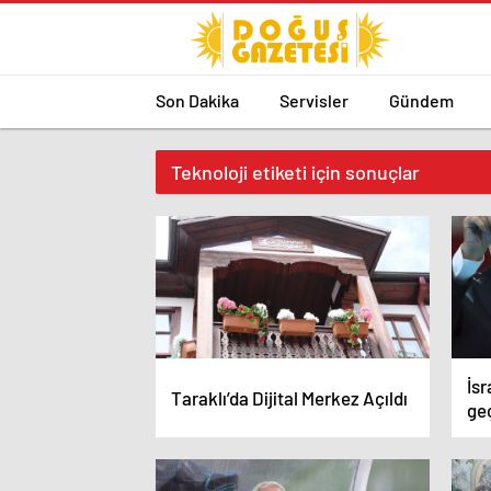
Son Dakika
Servisler
Gündem
Teknoloji etiketi için sonuçlar
İsr
Taraklı’da Dijital Merkez Açıldı
ge