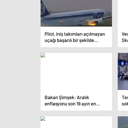
Pilot, iniş takımları açılmayan
Ves
uçağı başarılı bir şekilde
Sko
indirmeyi başardı
Bakan Şimşek: Aralık
Te
enflasyonu son 19 ayın en
sok
düşüğü