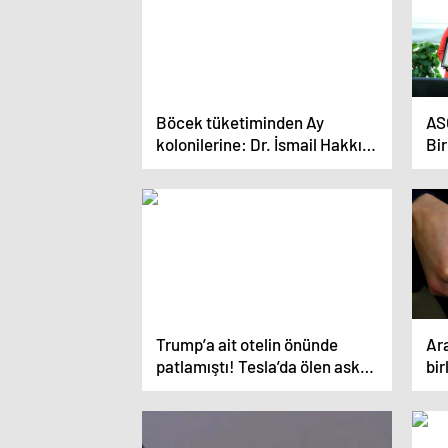
Böcek tüketiminden Ay
ASO
kolonilerine: Dr. İsmail Hakkı
Bir
Tekiner’in çarpıcı açıklamaları
Trump’a ait otelin önünde
Ara
patlamıştı! Tesla’da ölen asker
bi
patlamadan önce kafasına
tu
sıkmış