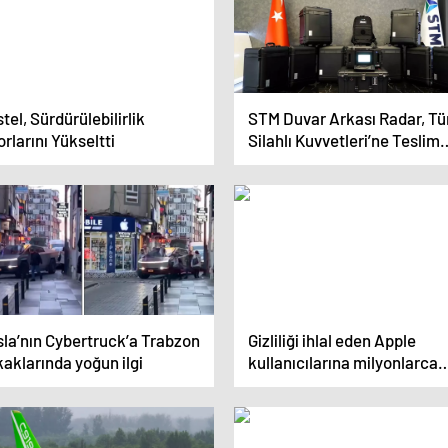
tel, Sürdürülebilirlik
STM Duvar Arkası Radar, Tü
rlarını Yükseltti
Silahlı Kuvvetleri’ne Teslim
Edildi
sla’nın Cybertruck’a Trabzon
Gizliliği ihlal eden Apple
aklarında yoğun ilgi
kullanıcılarına milyonlarca
dolar ödeyecek