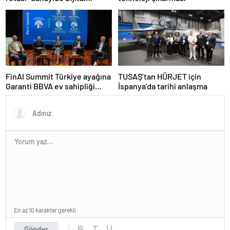
Teknolojiler Yarışması” ile
belirleniyor!
FinAI Summit Türkiye ayağına
TUSAŞ’tan HÜRJET için
Garanti BBVA ev sahipliği
İspanya’da tarihi anlaşma
yaptı
En az 10 karakter gerekli
Gönder