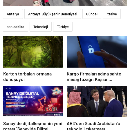
Antalya
Antalya Büyükşehir Belediyesi
Güncel
İtfaiye
son dakika
Teknoloji
Türkiye
Karton torbaları ormana
Kargo firmaları adına sahte
dönüşüyor
mesaj tuzağı: Kişisel
bilgileriniz tehlikede!
Sanayide dijitalleşmenin yeni
ABD’den Suudi Arabistan’a
rotası “Sanayide Dijital
teknoloji çıkarması