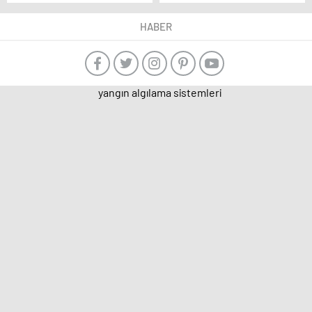
yapacak
büyüyecek: İstanbul’un
Broadway’i…
HABER
yangın algılama sistemleri