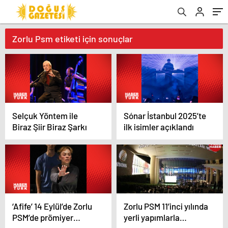
Zorlu Psm etiketi için sonuçlar
Selçuk Yöntem ile
Sónar İstanbul 2025’te
Biraz Şiir Biraz Şarkı
ilk isimler açıklandı
‘Afife’ 14 Eylül’de Zorlu
Zorlu PSM 11’inci yılında
PSM’de prömiyer
yerli yapımlarla