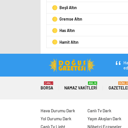
Beşli Altın
Gremse Altın
Has Altın
Hamit Altın
Ha
ed
CANLI
ANLIK
GÜNLÜ
BORSA
NAMAZ VAKITLERI
GAZETELE
Hava Durumu Dark
Canlı Tv Dark
Yol Durumu Dark
Yayın Akışları Dark
Canlı Tv Light
Nöbetçi Eczaneler