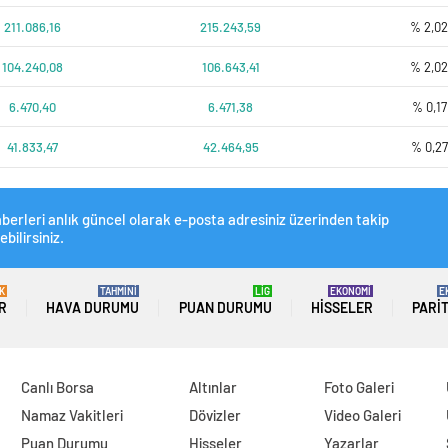
211.086,16
215.243,59
% 2,0
104.240,08
106.643,41
% 2,0
6.470,40
6.471,38
% 0,17
41.833,47
42.464,95
% 0,27
berleri anlık güncel olarak e-posta adresiniz üzerinden takip
ebilirsiniz.
K
TAHMİNİ
LİG
EKONOMİ
E
R
HAVA DURUMU
PUAN DURUMU
HISSELER
PARI
Canlı Borsa
Altınlar
Foto Galeri
Namaz Vakitleri
Dövizler
Video Galeri
Puan Durumu
Hisseler
Yazarlar