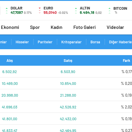
DOLAR
EURO
ALTIN
BITCOIN
47,7097
55,0140
6.494,18
%
0.17%
-0.02%
0,02
Ekonomi
Spor
Kadın
Foto Galeri
Videolar
ınlar
Hisseler
Pariteler
Kritoparalar
Borsa
Diğer Haberle
Alış
Satış
Fark
6.502,92
6.503,90
% 0,17
10.499,00
10.654,00
% 0,2
20.998,00
21.288,00
% 0,19
41.696,03
42.526,92
% 2,0
41.801,00
42.432,00
% 0,19
41.833,47
42.464,95
% 0,27