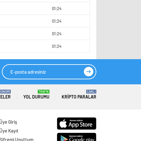
2
01:24
2
01:24
01:24
01:24
KONOMİ
TRAFİK
CANLI
TELER
YOL DURUMU
KRIPTO PARALAR
Üye Giriş
Üye Kayıt
Şifremi Unuttum