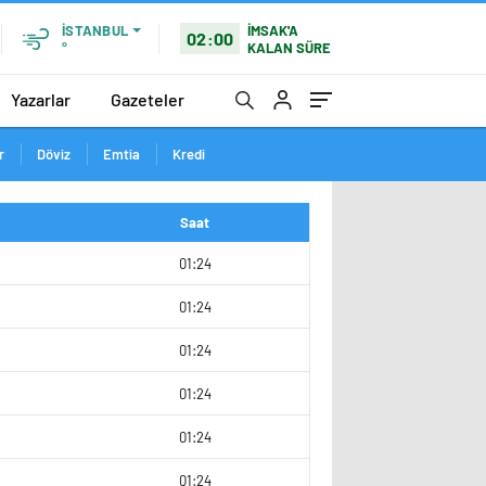
İMSAK'A
İSTANBUL
02:00
KALAN SÜRE
°
Yazarlar
Gazeteler
r
Döviz
Emtia
Kredi
Saat
01:24
0
01:24
01:24
2
01:24
01:24
01:24