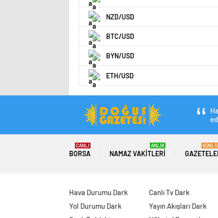
NZD/USD
BTC/USD
BYN/USD
ETH/USD
Ha
ed
CANLI
ANLIK
GÜNLÜ
BORSA
NAMAZ VAKITLERI
GAZETELE
Hava Durumu Dark
Canlı Tv Dark
Yol Durumu Dark
Yayın Akışları Dark