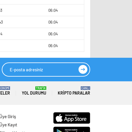
03
06:04
43
06:04
24
06:04
1
06:04
KONOMİ
TRAFİK
CANLI
TELER
YOL DURUMU
KRIPTO PARALAR
Üye Giriş
Üye Kayıt