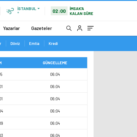
İMSAK'A
İSTANBUL
02:00
KALAN SÜRE
°
Yazarlar
Gazeteler
r
Döviz
Emtia
Kredi
M
GÜNCELLEME
05
06:04
01
06:04
01
06:04
04
06:04
09
06:04
03
06:04