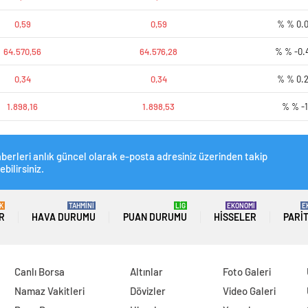
0,59
0,59
% % 0.
64.570,56
64.576,28
% % -0.
0,34
0,34
% % 0.
1.898,16
1.898,53
% % -
berleri anlık güncel olarak e-posta adresiniz üzerinden takip
ebilirsiniz.
K
TAHMİNİ
LİG
EKONOMİ
E
R
HAVA DURUMU
PUAN DURUMU
HISSELER
PARI
Canlı Borsa
Altınlar
Foto Galeri
Namaz Vakitleri
Dövizler
Video Galeri