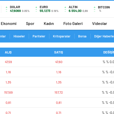
DOLAR
EURO
ALTIN
BITCOIN
47,6069
55,1273
6.554,00
%
0.05%
0.19%
0,89
Ekonomi
Spor
Kadın
Foto Galeri
Videolar
ınlar
Hisseler
Pariteler
Kritoparalar
Borsa
Diğer Haberle
ALIŞ
SATIŞ
DEĞİŞİ
47,59
47,60
% % 0.
1,16
1,16
% % -0.
1,35
1,35
% % -0.
157,69
157,72
% % -0.
0,81
0,81
% % -0.
0,71
0,71
% % -0.