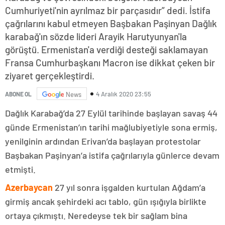
Cumhuriyeti'nin ayrılmaz bir parçasıdır” dedi. İstifa
çağrılarını kabul etmeyen Başbakan Paşinyan Dağlık
karabağ'ın sözde lideri Arayik Harutyunyan'la
görüştü. Ermenistan'a verdiği desteği saklamayan
Fransa Cumhurbaşkanı Macron ise dikkat çeken bir
ziyaret gerçekleştirdi.
4 Aralık 2020 23:55
ABONE OL
News
Dağlık Karabağ’da 27 Eylül tarihinde başlayan savaş 44
günde Ermenistan’ın tarihi mağlubiyetiyle sona ermiş,
yenilginin ardından Erivan’da başlayan protestolar
Başbakan Paşinyan’a istifa çağrılarıyla günlerce devam
etmişti.
Azerbaycan
27 yıl sonra işgalden kurtulan Ağdam’a
girmiş ancak şehirdeki acı tablo, gün ışığıyla birlikte
ortaya çıkmıştı. Neredeyse tek bir sağlam bina