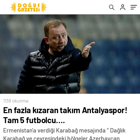
1138 okunma
En fazla kızaran takım Antalyaspor!
Tam 5 futbolcu….
Ermenistan'a verdiği Karabağ mesajında “ Dağlık
Karabağ ve çevresindeki bölgeler Azerbaycan