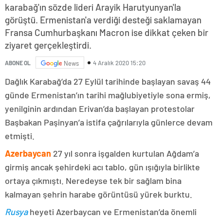
karabağ'ın sözde lideri Arayik Harutyunyan'la
görüştü. Ermenistan'a verdiği desteği saklamayan
Fransa Cumhurbaşkanı Macron ise dikkat çeken bir
ziyaret gerçekleştirdi.
4 Aralık 2020 15:20
ABONE OL
News
Dağlık Karabağ’da 27 Eylül tarihinde başlayan savaş 44
günde Ermenistan’ın tarihi mağlubiyetiyle sona ermiş,
yenilginin ardından Erivan’da başlayan protestolar
Başbakan Paşinyan’a istifa çağrılarıyla günlerce devam
etmişti.
Azerbaycan
27 yıl sonra işgalden kurtulan Ağdam’a
girmiş ancak şehirdeki acı tablo, gün ışığıyla birlikte
ortaya çıkmıştı. Neredeyse tek bir sağlam bina
kalmayan şehrin harabe görüntüsü yürek burktu.
Rusya
heyeti Azerbaycan ve Ermenistan’da önemli