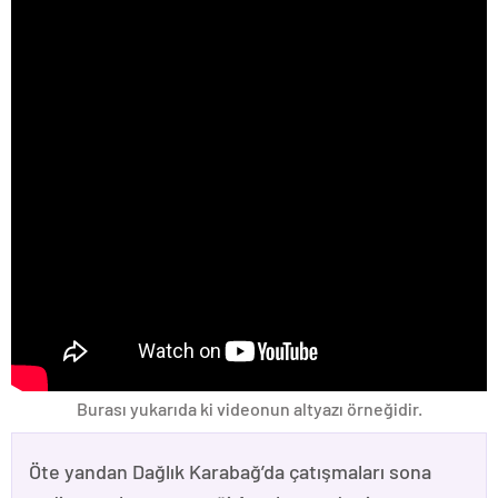
Burası yukarıda ki videonun altyazı örneğidir.
Öte yandan Dağlık Karabağ’da çatışmaları sona