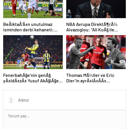
NBA Avrupa DirektÃ¶rÃ¼
BeÅiktaÅ’Ä±n unutulmaz
Aivazoglou: “Ali KoÃ§ ile
isminden derbi kehaneti:
gÃ¶rÃ¼ÅtÃ¼k”
“Zor olacak ama kazanacak”
FenerbahÃ§e’nin genÃ§
Thomas MÃ¼ller ve Eric
yÄ±ldÄ±zÄ± Yusuf AkÃ§iÃ§ek
Dier’in ayrÄ±lÄ±ÄÄ±
kariyerine Avrupa’da devam
sonrasÄ± Alman devinden
edebilir
Ã§Ä±lgÄ±n plan