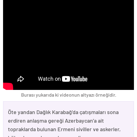
Burası yukarıda ki videonun altyazı örneğidir.
Öte yandan Dağlık Karabağ’da çatışmaları sona
erdiren anlaşma gereği Azerbaycan’a ait
topraklarda bulunan Ermeni siviller ve askerler,