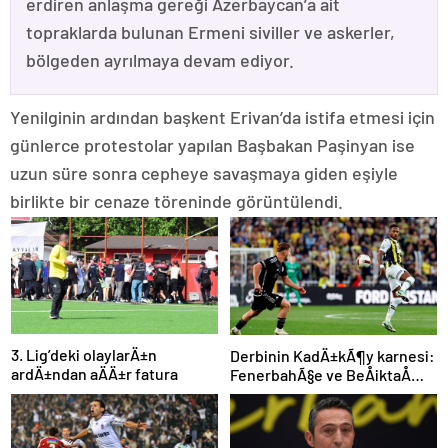
erdiren anlaşma gereği Azerbaycan’a ait
topraklarda bulunan Ermeni siviller ve askerler,
bölgeden ayrılmaya devam ediyor.
Yenilginin ardından başkent Erivan’da istifa etmesi için
günlerce protestolar yapılan Başbakan Paşinyan ise
uzun süre sonra cepheye savaşmaya giden eşiyle
birlikte bir cenaze töreninde görüntülendi.
3. Lig’deki olaylarÄ±n
Derbinin KadÄ±kÃ¶y karnesi:
ardÄ±ndan aÄÄ±r fatura
FenerbahÃ§e ve BeÅiktaÅ
iÃ§in dikkat Ã§ekenÂ sayÄ±