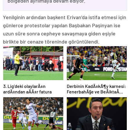
bölgeden ayrılmaya devam ediyor.
Yenilginin ardından başkent Erivan’da istifa etmesi için
günlerce protestolar yapılan Başbakan Paşinyan ise
uzun süre sonra cepheye savaşmaya giden eşiyle
birlikte bir cenaze töreninde görüntülendi.
3. Lig’deki olaylarÄ±n
Derbinin KadÄ±kÃ¶y karnesi:
ardÄ±ndan aÄÄ±r fatura
FenerbahÃ§e ve BeÅiktaÅ
iÃ§in dikkat Ã§ekenÂ sayÄ±