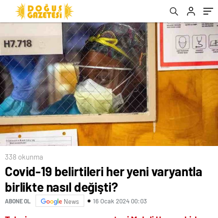
kaçta gelecek?
338 okunma
Covid-19 belirtileri her yeni varyantla
birlikte nasıl değişti?
16 Ocak 2024 00:03
ABONE OL
News