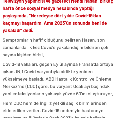
Televizyon yapımcısı ve gazeteci Mehdi Hasan, birkaç
hafta önce sosyal medya hesabında yaptığı
paylaşımda, “Neredeyse dört yıldır Covid-19’dan
kaçmayı başardım. Ama 2023’ün sonunda beni de
yakaladı” dedi.
Semptomların hafif olduğunu belirten Hasan, son
zamanlarda ilk kez Covid’e yakalandığını bildiren çok
sayıda kişiden birisi.
Covid-19 vakaları, geçen Eylül ayında Fransa’da ortaya
çıkan JN.1 Covid varyantıyla birlikte yeniden
yükselmeye başladı. ABD Hastalık Kontrol ve Önleme
Merkezi’ne (CDC) göre, bu varyant Ocak ayı başındaki
yeni enfeksiyonların yaklaşık yüzde 60’ını oluşturuyor.
Hem CDC hem de İngiliz yetkili sağlık birimlerinden
elde edilen veriler, Covid-19 nedeniyle hastaneye
yatışların ve ölümlerin Ocak 2023’e kıyasla belirgin