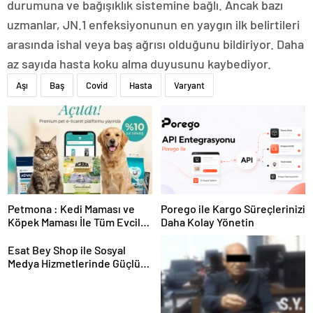
durumuna ve bağışıklık sistemine bağlı. Ancak bazı
uzmanlar, JN.1 enfeksiyonunun en yaygın ilk belirtileri
arasında ishal veya baş ağrısı olduğunu bildiriyor. Daha
az sayıda hasta koku alma duyusunu kaybediyor.
Aşı
Baş
Covid
Hasta
Varyant
Petmona : Kedi Maması ve
Porego ile Kargo Süreçlerinizi
Köpek Maması İle Tüm Evcil
Daha Kolay Yönetin
Hayvan Ürünleri
Esat Bey Shop ile Sosyal
Medya Hizmetlerinde Güçlü
Panel Deneyimi