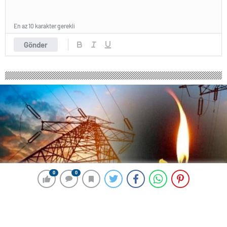
En az 10 karakter gerekli
Gönder
0
0
0
0
267 okunma