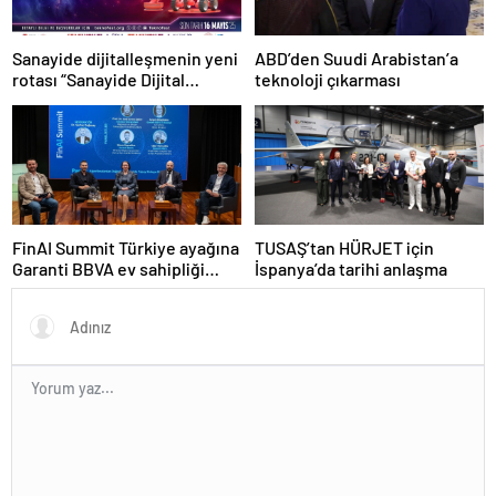
Sanayide dijitalleşmenin yeni
ABD’den Suudi Arabistan’a
rotası “Sanayide Dijital
teknoloji çıkarması
Teknolojiler Yarışması” ile
belirleniyor!
FinAI Summit Türkiye ayağına
TUSAŞ’tan HÜRJET için
Garanti BBVA ev sahipliği
İspanya’da tarihi anlaşma
yaptı