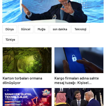
Dünya
Güncel
Muğla
son dakika
Teknoloji
Türkiye
Karton torbaları ormana
Kargo firmaları adına sahte
dönüşüyor
mesaj tuzağı: Kişisel
bilgileriniz tehlikede!