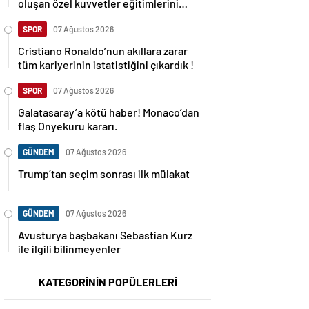
oluşan özel kuvvetler eğitimlerini
başlattı.
SPOR
07 Ağustos 2026
Cristiano Ronaldo’nun akıllara zarar
tüm kariyerinin istatistiğini çıkardık !
SPOR
07 Ağustos 2026
Galatasaray’a kötü haber! Monaco’dan
flaş Onyekuru kararı.
GÜNDEM
07 Ağustos 2026
Trump’tan seçim sonrası ilk mülakat
GÜNDEM
07 Ağustos 2026
Avusturya başbakanı Sebastian Kurz
ile ilgili bilinmeyenler
KATEGORİNİN POPÜLERLERİ