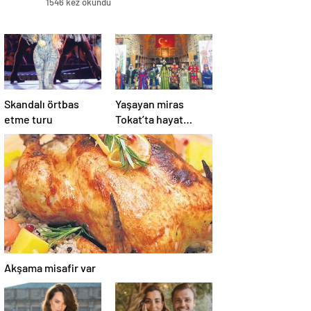
1546 kez okundu
Skandalı örtbas
Yaşayan miras
etme turu
Tokat’ta hayat
buldu
Akşama misafir var