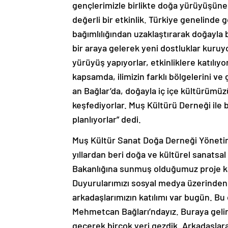
gençlerimizle birlikte doğa yürüyüşüne çı
değerli bir etkinlik. Türkiye genelinde 
bağımlılığından uzaklaştırarak doğayla
bir araya gelerek yeni dostluklar kuruyo
yürüyüş yapıyorlar, etkinliklere katılıyo
kapsamda, ilimizin farklı bölgelerini ve 
an Bağlar’da, doğayla iç içe kültürümüzü
keşfediyorlar. Muş Kültürü Derneği ile
planlıyorlar” dedi.
Muş Kültür Sanat Doğa Derneği Yönetim
yıllardan beri doğa ve kültürel sanatsal f
Bakanlığına sunmuş olduğumuz proje ka
Duyurularımızı sosyal medya üzerinden y
arkadaşlarımızın katılımı var bugün. Bu
Mehmetcan Bağları’ndayız. Buraya gelirk
geçerek birçok yeri gezdik. Arkadaşlara