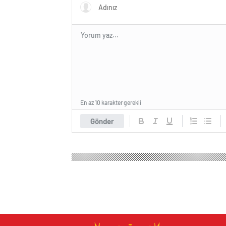
düştü…
En az 10 karakter gerekli
Gönder