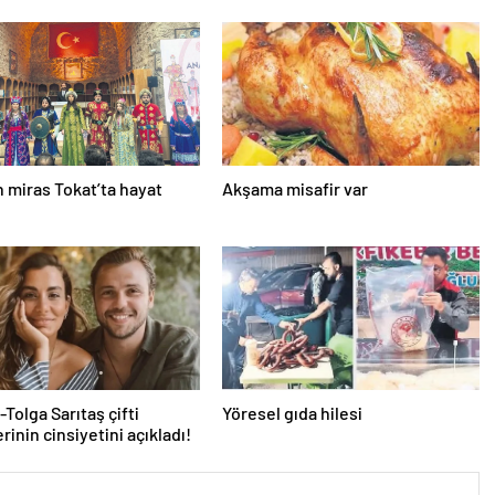
 miras Tokat’ta hayat
Akşama misafir var
Tolga Sarıtaş çifti
Yöresel gıda hilesi
rinin cinsiyetini açıkladı!