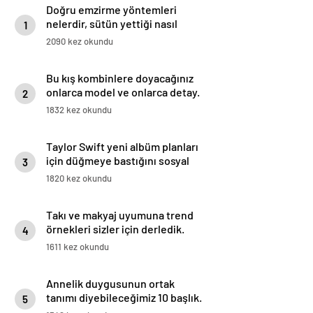
Doğru emzirme yöntemleri
nelerdir, sütün yettiği nasıl
1
anlaşılır?
2090 kez okundu
Bu kış kombinlere doyacağınız
onlarca model ve onlarca detay.
2
1832 kez okundu
Taylor Swift yeni albüm planları
için düğmeye bastığını sosyal
3
medyadan duyurdu!
1820 kez okundu
Takı ve makyaj uyumuna trend
örnekleri sizler için derledik.
4
1611 kez okundu
Annelik duygusunun ortak
tanımı diyebileceğimiz 10 başlık.
5