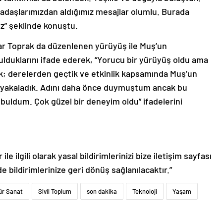
rkadaşlarımızdan aldığımız mesajlar olumlu. Burada
uz” şeklinde konuştu.
ar Toprak da düzenlenen yürüyüş ile Muş’un
 bulduklarını ifade ederek, “Yorucu bir yürüyüş oldu ama
k; derelerden geçtik ve etkinlik kapsamında Muş’un
ı yakaladık. Adını daha önce duymuştum ancak bu
 buldum. Çok güzel bir deneyim oldu” ifadelerini
le ilgili olarak yasal bildirimlerinizi bize iletişim sayfası
de bildirimlerinize geri dönüş sağlanılacaktır.”
ür Sanat
Sivil Toplum
son dakika
Teknoloji
Yaşam