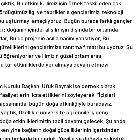
ktık. Bu etkinlik, ilimiz için örnek teşkil eden çok
gördüğümüz ilgi ve tebriklerle gençlerimizi teknoloji
 buluşturmayı amaçlıyoruz. Bugün burada farklı gençler
r; doğanın içinde, alışılmışın dışında bir ortamda
rlar. Bu da projenin asıl amacını yansıtıyor. Bu
güzelliklerini gençlerimize tanıtma fırsatı buluyoruz. Şu
 öğreniyorlar ve ilimizin güzel ortamlarını
 bu tür etkinliklerde yer almaya devam etmeyi
 Kurulu Başkanı Ufuk Bayrak ise dernek olarak
aaliyetlerini icra ettiklerini söyleyerek, “İçişleri
psamında, bugün doğa etkinliğiyle buradayız.
aptık. Özellikle üniversite öğrencileri, genç
 doğa etkinliklerimizin tabii devamı gelecek. Şu anda
en yine bağların doğal güzelliklerinin içerisinden
 tanıtımlarda bulunduk. Yeşille ve doğayla buluştuk.