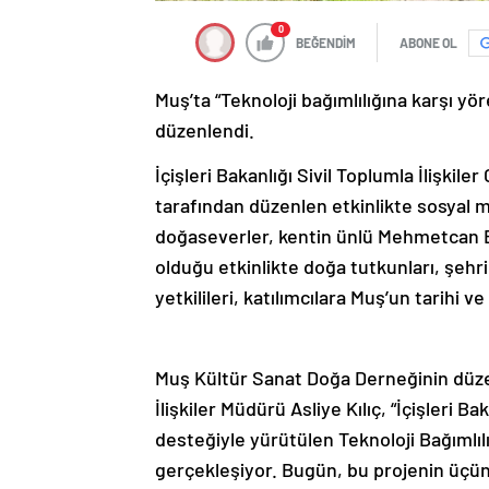
0
BEĞENDİM
ABONE OL
Muş’ta “Teknoloji bağımlılığına karşı y
düzenlendi.
İçişleri Bakanlığı Sivil Toplumla İlişk
tarafından düzenlen etkinlikte sosyal me
doğaseverler, kentin ünlü Mehmetcan B
olduğu etkinlikte doğa tutkunları, şehri
yetkilileri, katılımcılara Muş’un tarihi v
Muş Kültür Sanat Doğa Derneğinin düzenl
İlişkiler Müdürü Asliye Kılıç, “İçişleri 
desteğiyle yürütülen Teknoloji Bağımlı
gerçekleşiyor. Bugün, bu projenin üçünc