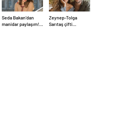
Seda Bakan’dan
Zeynep-Tolga
manidar paylaşım!
Sarıtaş çifti
“1 Numarayız”
bebeklerinin
mesajının
cinsiyetini açıkladı!
arkasındaki o
gönderme
gündeme bomba
gibi düştü…