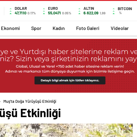
DOLAR
EURO
ALTIN
BITCOIN
47,7110
55,0471
6.622,09
%
0.17%
0.05%
1,99
Ekonomi
Spor
Kadın
Foto Galeri
Videolar
Muş’ta Doğa Yürüyüşü Etkinliği
şü Etkinliği