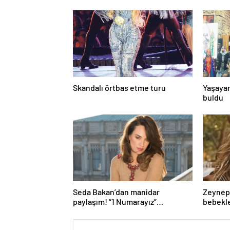
Skandalı örtbas etme turu
Yaşayan
buldu
Seda Bakan’dan manidar
Zeynep-
paylaşım! “1 Numarayız”
bebekle
mesajının arkasındaki o
gönderme gündeme bomba gibi