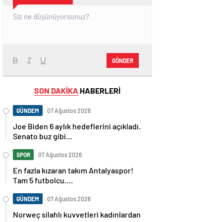
GÖNDER
SON DAKİKA
HABERLERİ
GÜNDEM
07 Ağustos 2026
Joe Biden 6 aylık hedeflerini açıkladı.
Senato buz gibi…
SPOR
07 Ağustos 2026
En fazla kızaran takım Antalyaspor!
Tam 5 futbolcu….
GÜNDEM
07 Ağustos 2026
Norweç silahlı kuvvetleri kadınlardan