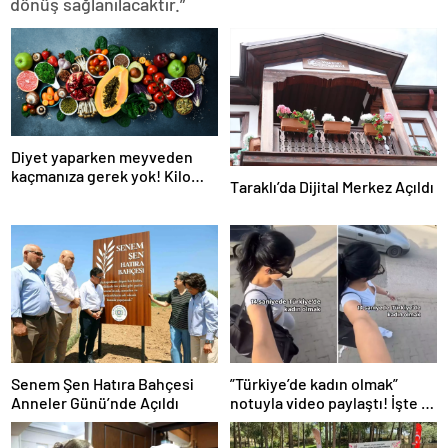
dönüş sağlanılacaktır.”
Diyet yaparken meyveden
kaçmanıza gerek yok! Kilo
Taraklı’da Dijital Merkez Açıldı
verme sürecine yardım eden
10 meyve!
Senem Şen Hatıra Bahçesi
”Türkiye’de kadın olmak”
Anneler Günü’nde Açıldı
notuyla video paylaştı! İşte 14
saniyede yaşananlar