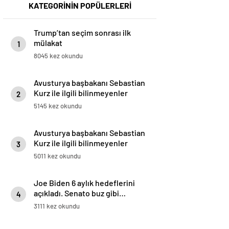
KATEGORİNİN POPÜLERLERİ
Trump’tan seçim sonrası ilk
mülakat
1
8045 kez okundu
Avusturya başbakanı Sebastian
Kurz ile ilgili bilinmeyenler
2
5145 kez okundu
Avusturya başbakanı Sebastian
Kurz ile ilgili bilinmeyenler
3
5011 kez okundu
Joe Biden 6 aylık hedeflerini
açıkladı. Senato buz gibi…
4
3111 kez okundu