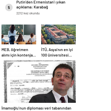
Putin’den Ermenistan’ı yıkan
açıklama: Karabağ
5
Azerbaycan’ın ayrılmaz bir
2212 kez okundu
parçasıdır!
MEB, öğretmen
İTÜ, Asya’nın en iyi
alımı için kontenjan
100 üniversitesi
dağılımını açıkladı
arasında yer aldı
İmamoğlu’nun diploması veri tabanından