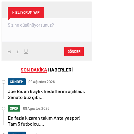
HIZLI YORUM YAP
GÖNDER
SON DAKİKA
HABERLERİ
GÜNDEM
09 Ağustos 2026
Joe Biden 6 aylık hedeflerini açıkladı.
Senato buz gibi…
SPOR
09 Ağustos 2026
En fazla kızaran takım Antalyaspor!
Tam 5 futbolcu….