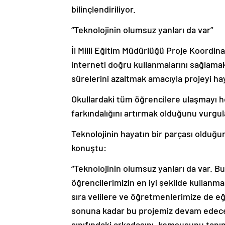
bilinçlendiriliyor.
“Teknolojinin olumsuz yanları da var”
İl Milli Eğitim Müdürlüğü Proje Koordin
interneti doğru kullanmalarını sağlama
sürelerini azaltmak amacıyla projeyi hay
Okullardaki tüm öğrencilere ulaşmayı he
farkındalığını artırmak olduğunu vurgul
Teknolojinin hayatın bir parçası olduğun
konuştu:
“Teknolojinin olumsuz yanları da var. B
öğrencilerimizin en iyi şekilde kullanma
sıra velilere ve öğretmenlerimize de eğ
sonuna kadar bu projemiz devam edece
sınıfındaki arkadaşını, komşusunu tanı