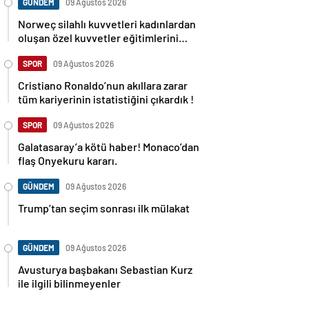
GÜNDEM
09 Ağustos 2026
Norweç silahlı kuvvetleri kadınlardan
oluşan özel kuvvetler eğitimlerini
başlattı.
SPOR
09 Ağustos 2026
Cristiano Ronaldo’nun akıllara zarar
tüm kariyerinin istatistiğini çıkardık !
SPOR
09 Ağustos 2026
Galatasaray’a kötü haber! Monaco’dan
flaş Onyekuru kararı.
GÜNDEM
09 Ağustos 2026
Trump’tan seçim sonrası ilk mülakat
GÜNDEM
09 Ağustos 2026
Avusturya başbakanı Sebastian Kurz
ile ilgili bilinmeyenler