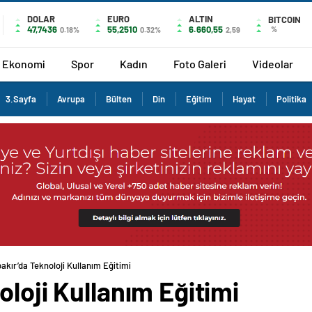
DOLAR
EURO
ALTIN
BITCOIN
47,7436
55,2510
6.660,55
%
0.18%
0.32%
2,59
Ekonomi
Spor
Kadın
Foto Galeri
Videolar
3.Sayfa
Avrupa
Bülten
Din
Eğitim
Hayat
Politika
akır’da Teknoloji Kullanım Eğitimi
oloji Kullanım Eğitimi