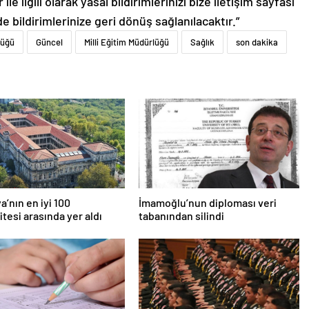
le ilgili olarak yasal bildirimlerinizi bize iletişim sayfası
de bildirimlerinize geri dönüş sağlanılacaktır.”
lüğü
Güncel
Milli Eğitim Müdürlüğü
Sağlık
son dakika
a’nın en iyi 100
İmamoğlu’nun diploması veri
itesi arasında yer aldı
tabanından silindi