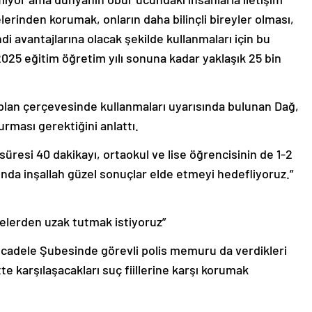
elerinden korumak, onların daha bilinçli bireyler olması,
endi avantajlarına olacak şekilde kullanmaları için bu
025 eğitim öğretim yılı sonuna kadar yaklaşık 25 bin
r plan çerçevesinde kullanmaları uyarısında bulunan Dağ,
rması gerektiğini anlattı.
süresi 40 dakikayı, ortaokul ve lise öğrencisinin de 1-2
da inşallah güzel sonuçlar elde etmeyi hedefliyoruz.”
kelerden uzak tutmak istiyoruz”
ücadele Şubesinde görevli polis memuru da verdikleri
tte karşılaşacakları suç fiillerine karşı korumak