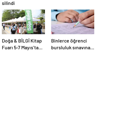
silindi
Doğa & BİLGİ Kitap
Binlerce öğrenci
Fuarı 5-7 Mayıs’ta
bursluluk sınavına
santralistanbul
girecek
Kampüsünde
kapılarını açıyor