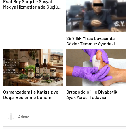
Esat Bey Shop ile Sosyal
Medya Hizmetlerinde Güçlü
Panel Deneyimi
25 Yıllık Miras Davasında
Gözler Temmuz Ayındaki
Karar Duruşmasına Çevrildi
Osmanzadem ile Katkısız ve
Ortopodoloji İle Diyabetik
Doğal Beslenme Dönemi
Ayak Yarası Tedavisi