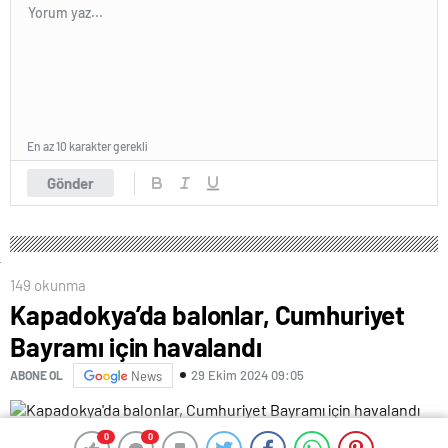
En az 10 karakter gerekli
Gönder
149 okunma
Kapadokya’da balonlar, Cumhuriyet
Bayramı için havalandı
29 Ekim 2024 09:05
ABONE OL
News
“Egemenlik kayıtsız, şartsız milletindir”
anlayışını devlet
0
0
0
0