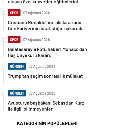
oluşan özel kuvvetler eğitimlerini
başlattı.
SPOR
07 Ağustos 2026
Cristiano Ronaldo’nun akıllara zarar
tüm kariyerinin istatistiğini çıkardık !
SPOR
07 Ağustos 2026
Galatasaray’a kötü haber! Monaco’dan
flaş Onyekuru kararı.
GÜNDEM
07 Ağustos 2026
Trump’tan seçim sonrası ilk mülakat
GÜNDEM
07 Ağustos 2026
Avusturya başbakanı Sebastian Kurz
ile ilgili bilinmeyenler
KATEGORİNİN POPÜLERLERİ