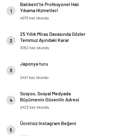
Batıkent’te Profesyonel Halı
Yıkama Hizmetleri
1
4073 kez okundu
25 Yıllık Miras Davasında Gözler
Temmuz Ayındaki Karar
2
Duruşmasına Çevrildi
3052 kez okundu
Japonya turu
3
2431 kez okundu
Sosyox, Sosyal Medyada
Büyümenin Güvenilir Adresi
4
Olarak Öne Çıkıyor
2423 kez okundu
Ücretsiz Instagram Beğeni
5