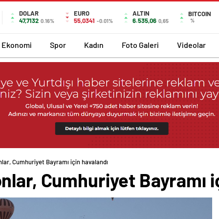
DOLAR
EURO
ALTIN
BITCOIN
47,7132
55,0341
6.535,06
%
0.16%
-0.01%
0,65
Ekonomi
Spor
Kadın
Foto Galeri
Videolar
lar, Cumhuriyet Bayramı için havalandı
nlar, Cumhuriyet Bayramı i