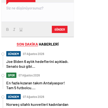
GÖNDER
SON DAKİKA
HABERLERİ
GÜNDEM
07 Ağustos 2026
Joe Biden 6 aylık hedeflerini açıkladı.
Senato buz gibi…
SPOR
07 Ağustos 2026
En fazla kızaran takım Antalyaspor!
Tam 5 futbolcu….
GÜNDEM
07 Ağustos 2026
Norweç silahlı kuvvetleri kadınlardan