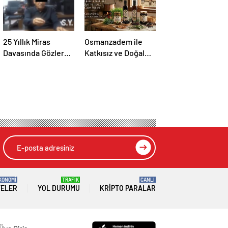
25 Yıllık Miras
Osmanzadem ile
Davasında Gözler
Katkısız ve Doğal
Temmuz Ayındaki
Beslenme Dönemi
Karar Duruşmasına
Çevrildi
KONOMİ
TRAFİK
CANLI
TELER
YOL DURUMU
KRIPTO PARALAR