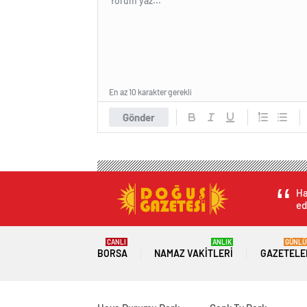
En az 10 karakter gerekli
Gönder
Ha
ed
CANLI
ANLIK
GÜNLÜ
BORSA
NAMAZ VAKITLERI
GAZETELE