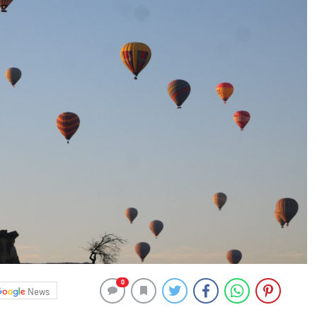
0
News