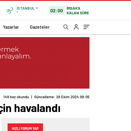
İMSAK'A
İSTANBUL
02:00
KALAN SÜRE
°
Yazarlar
Gazeteler
149 kez okundu
|
Güncelleme: 29 Ekim 2024 09:05
çin havalandı
HIZLI YORUM YAP