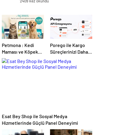
2409 kez okundu
Petmona : Kedi
Porego ile Kargo
Maması ve Köpek
Süreçlerinizi Daha
Maması İle Tüm
Kolay Yönetin
Evcil Hayvan
Ürünleri
Esat Bey Shop ile Sosyal Medya
Hizmetlerinde Güçlü Panel Deneyimi