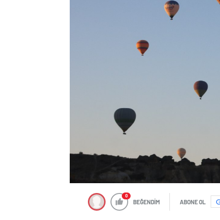
0
BEĞENDİM
ABONE OL