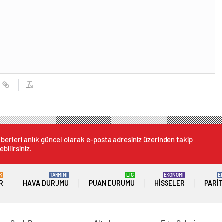
berleri anlık güncel olarak e-posta adresiniz üzerinden takip
ebilirsiniz.
K
TAHMİNİ
LİG
EKONOMİ
E
R
HAVA DURUMU
PUAN DURUMU
HISSELER
PARI