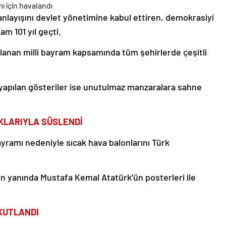
anlayışını devlet yönetimine kabul ettiren, demokrasiyi
m 101 yıl geçti.
tlanan milli bayram kapsamında tüm şehirlerde çeşitli
yapılan gösteriler ise unutulmaz manzaralara sahne
KLARIYLA SÜSLENDİ
yramı nedeniyle sıcak hava balonlarını Türk
ın yanında Mustafa Kemal Atatürk’ün posterleri ile
KUTLANDI