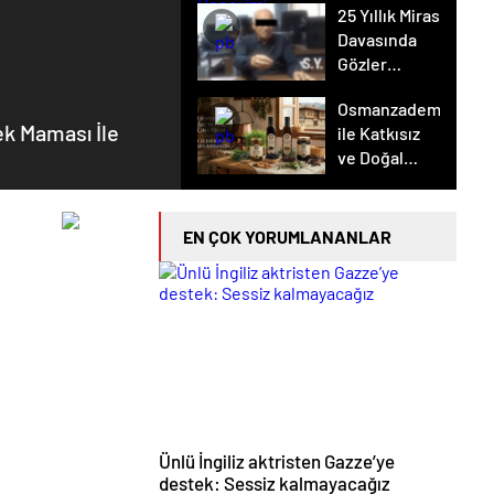
25 Yıllık Miras
Güçlü Panel
Davasında
Deneyimi
Gözler
Temmuz
Osmanzadem
Ayındaki
k Maması İle
ile Katkısız
Karar
ve Doğal
Duruşmasına
Beslenme
Çevrildi
Dönemi
EN ÇOK YORUMLANANLAR
Ünlü İngiliz aktristen Gazze’ye
destek: Sessiz kalmayacağız