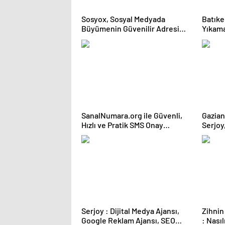
Sosyox, Sosyal Medyada
Batıke
Büyümenin Güvenilir Adresi
Yıkama
Olarak Öne Çıkıyor
SanalNumara.org ile Güvenli,
Gazian
Hızlı ve Pratik SMS Onay
Serjoy, Gaziantep Üniversit
Çözümleri
Teknop
Serjoy : Dijital Medya Ajansı,
Zihnin 
Google Reklam Ajansı, SEO
: Nası