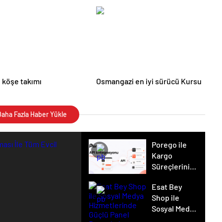
 köşe takımı
Osmangazi en iyi sürücü Kursu
aha Fazla Haber Yükle
Porego ile
Kargo
Süreçlerinizi
Daha Kolay
Esat Bey
Yönetin
Shop ile
Sosyal Medya
Hizmetlerinde