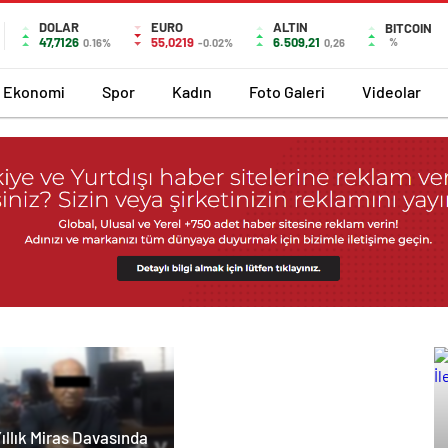
DOLAR
EURO
ALTIN
BITCOIN
47,7126
55,0219
6.509,21
%
0.16%
-0.02%
0,26
Ekonomi
Spor
Kadın
Foto Galeri
Videolar
ıllık Miras Davasında