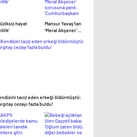
üziksiz hayat
Mansur Yavaş’tan
lilik’
‘Meral Akşener’
sorusuna yanıt:
‘Cumhurbaşkanı
adayı olsaydım
kazanacağımı
düşünüyorum’
endisini taciz eden erkeği öldürmüştü:
rgıtay cezayı fazla buldu!