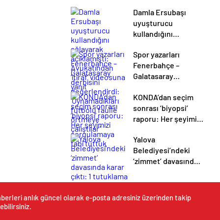
Damla Ersubaşı
uyuşturucu
kullandığını
ağlayarak
Spor yazarları
açıklamıştı:
Fenerbahçe –
Avukatından ‘itiraf’
Galatasaray
videosuna yanıt
derbisini
KONDA’dan seçim
değerlendirdi:
sonrası ‘biyopsi’
‘Oynamadıkları
raporu: Her şeyimizi
futbolu faulle
sorgulamaya tabi
örtmeye çalıştılar’
Yalova
tuttuk
Belediyesi’ndeki
‘zimmet’ davasında
karar çıktı: 1
tutuklama
berleri anlık güncel olarak e-posta adresiniz üzerinden takip
ebilirsiniz.