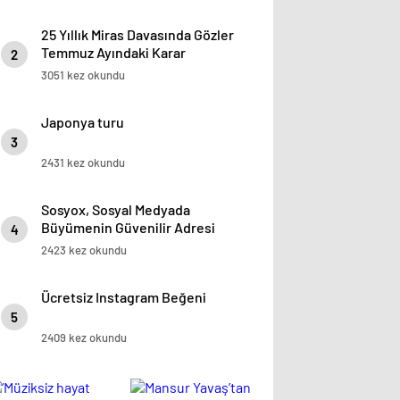
25 Yıllık Miras Davasında Gözler
Temmuz Ayındaki Karar
2
Duruşmasına Çevrildi
3051 kez okundu
Japonya turu
3
2431 kez okundu
Sosyox, Sosyal Medyada
Büyümenin Güvenilir Adresi
4
Olarak Öne Çıkıyor
2423 kez okundu
Ücretsiz Instagram Beğeni
5
2409 kez okundu