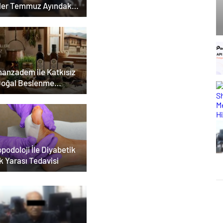
ler Temmuz Ayındaki
ar Duruşmasına
ildi
anzadem ile Katkısız
Doğal Beslenme
emi
podoloji İle Diyabetik
k Yarası Tedavisi