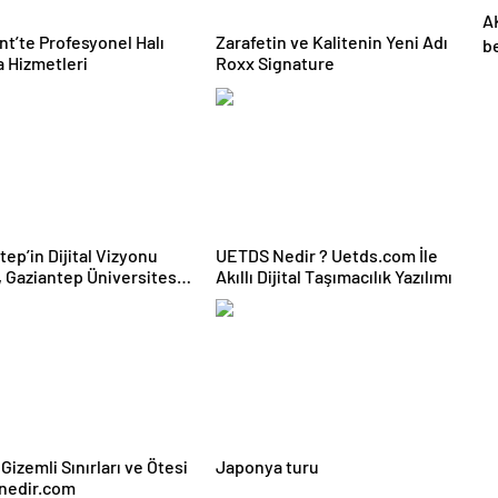
AK
nt’te Profesyonel Halı
Zarafetin ve Kalitenin Yeni Adı
b
 Hizmetleri
Roxx Signature
ih
is
E
ya
tep’in Dijital Vizyonu
UETDS Nedir ? Uetds.com İle
esi
Akıllı Dijital Taşımacılık Yazılımı
ark’tan Dünyaya Açılıyor
Gizemli Sınırları ve Ötesi
Japonya turu
lnedir.com