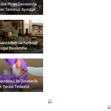
ıllık Miras Davasında
ler Temmuz Ayındaki
ar Duruşmasına
ildi
anzadem ile Katkısız
Doğal Beslenme
emi
podoloji İle Diyabetik
k Yarası Tedavisi