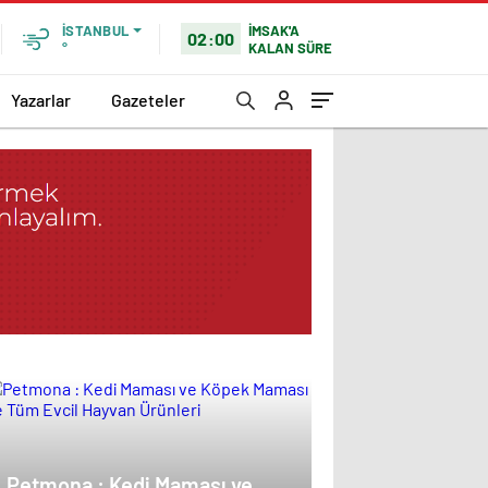
İMSAK'A
İSTANBUL
02:00
KALAN SÜRE
°
Yazarlar
Gazeteler
Petmona : Kedi Maması ve