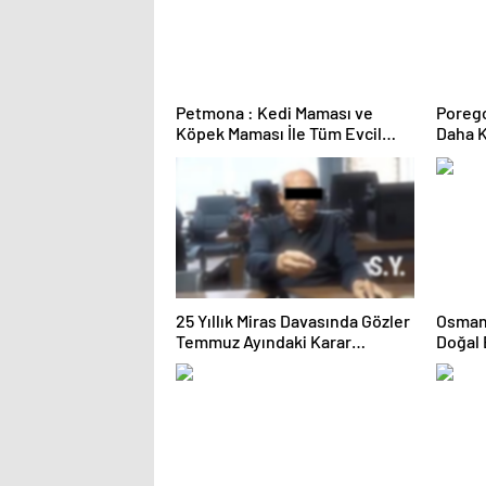
Petmona : Kedi Maması ve
Porego
Köpek Maması İle Tüm Evcil
Daha K
Hayvan Ürünleri
25 Yıllık Miras Davasında Gözler
Osmanz
Temmuz Ayındaki Karar
Doğal
Duruşmasına Çevrildi