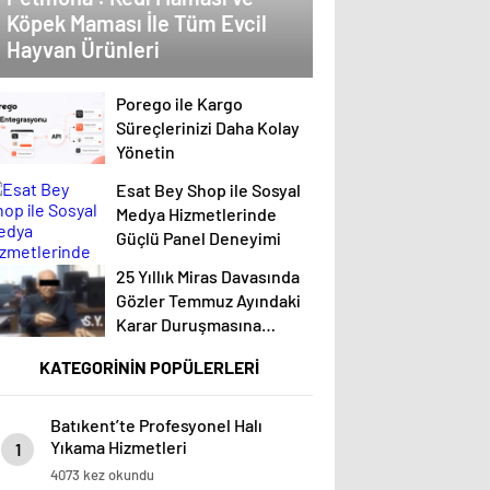
Köpek Maması İle Tüm Evcil
Hayvan Ürünleri
Porego ile Kargo
Süreçlerinizi Daha Kolay
Yönetin
Esat Bey Shop ile Sosyal
Medya Hizmetlerinde
Güçlü Panel Deneyimi
25 Yıllık Miras Davasında
Gözler Temmuz Ayındaki
Karar Duruşmasına
Çevrildi
KATEGORİNİN POPÜLERLERİ
Batıkent’te Profesyonel Halı
Yıkama Hizmetleri
1
4073 kez okundu