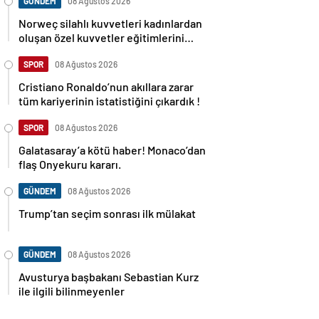
GÜNDEM
08 Ağustos 2026
Norweç silahlı kuvvetleri kadınlardan
oluşan özel kuvvetler eğitimlerini
başlattı.
SPOR
08 Ağustos 2026
Cristiano Ronaldo’nun akıllara zarar
tüm kariyerinin istatistiğini çıkardık !
SPOR
08 Ağustos 2026
Galatasaray’a kötü haber! Monaco’dan
flaş Onyekuru kararı.
GÜNDEM
08 Ağustos 2026
Trump’tan seçim sonrası ilk mülakat
GÜNDEM
08 Ağustos 2026
Avusturya başbakanı Sebastian Kurz
ile ilgili bilinmeyenler