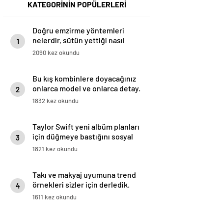
KATEGORİNİN POPÜLERLERİ
Doğru emzirme yöntemleri
nelerdir, sütün yettiği nasıl
1
anlaşılır?
2090 kez okundu
Bu kış kombinlere doyacağınız
onlarca model ve onlarca detay.
2
1832 kez okundu
Taylor Swift yeni albüm planları
için düğmeye bastığını sosyal
3
medyadan duyurdu!
1821 kez okundu
Takı ve makyaj uyumuna trend
örnekleri sizler için derledik.
4
1611 kez okundu