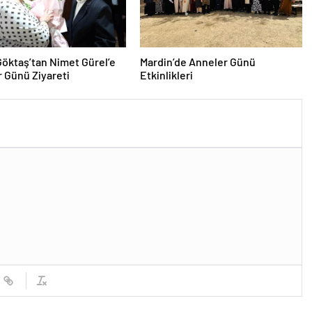
öktaş’tan Nimet Gürel’e
Mardin’de Anneler Günü
 Günü Ziyareti
Etkinlikleri