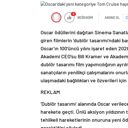
0
BEĞENDİM
ABONE OL
Oscar ödüllerini dağıtan Sinema Sanatla
giren filmlerin ‘dublör tasarımı’ndaki ba
Oscar’ın 100’üncü yılını işaret eden 202
Akademi CEO’su Bill Kramer ve Akademi
dublör tasarımı film yapımcılığının ayrı
sanatçıların yenilikçi çalışmalarını on
ulaşmadaki bağlılıkları ve özverileri için
REKLAM
‘Dublör tasarımı’ alanında Oscar verile
harekete geçti. Ünlü aksiyon yıldızının 
tehlikeli hareketlerinin onuruna yeni öd
gerektiğini söyledi.