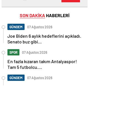
SON DAKİKA
HABERLERİ
GÜNDEM
07 Ağustos 2026
Joe Biden 6 aylık hedeflerini açıkladı.
Senato buz gibi…
SPOR
07 Ağustos 2026
En fazla kızaran takım Antalyaspor!
Tam 5 futbolcu….
GÜNDEM
07 Ağustos 2026
Norweç silahlı kuvvetleri kadınlardan
oluşan özel kuvvetler eğitimlerini
başlattı.
SPOR
07 Ağustos 2026
Cristiano Ronaldo’nun akıllara zarar
tüm kariyerinin istatistiğini çıkardık !