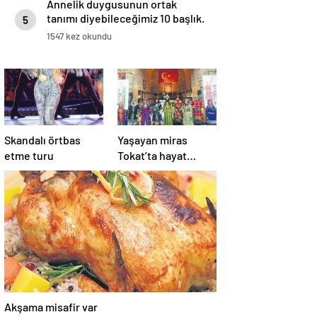
Annelik duygusunun ortak
tanımı diyebileceğimiz 10 başlık.
5
1547 kez okundu
Skandalı örtbas
Yaşayan miras
etme turu
Tokat’ta hayat
buldu
Akşama misafir var