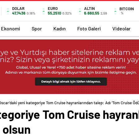
DOLAR
EURO
ALTIN
BITCOIN
47,7436
55,2510
6.660,55
%
0.18%
0.32%
2,59
Ekonomi
Spor
Kadın
Foto Galeri
Videolar
Oscar’daki yeni kategoriye Tom Cruise hayranlarından talep: Adı ‘Tom Cruise Ödü
tegoriye Tom Cruise hayran
 olsun