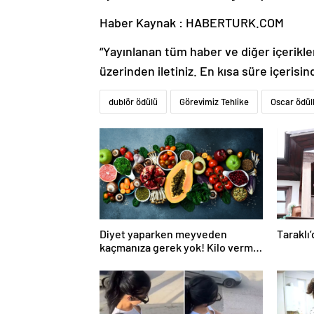
Haber Kaynak : HABERTURK.COM
“Yayınlanan tüm haber ve diğer içerikler i
üzerinden iletiniz. En kısa süre içerisin
dublör ödülü
Görevimiz Tehlike
Oscar ödüll
Diyet yaparken meyveden
Taraklı’
kaçmanıza gerek yok! Kilo verme
sürecine yardım eden 10 meyve!