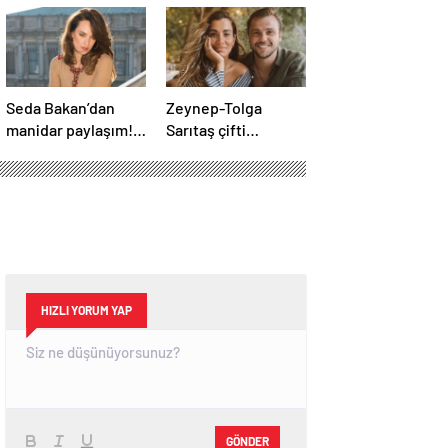
Seda Bakan’dan
Zeynep-Tolga
manidar paylaşım!
Sarıtaş çifti
“1 Numarayız”
bebeklerinin
mesajının
cinsiyetini açıkladı!
arkasındaki o
gönderme
gündeme bomba
gibi düştü…
HIZLI YORUM YAP
GÖNDER