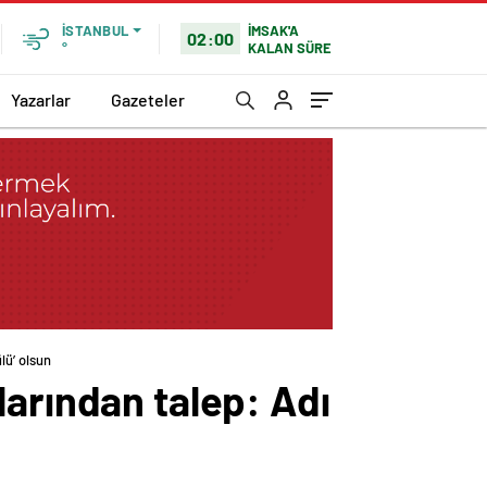
İMSAK'A
İSTANBUL
02:00
KALAN SÜRE
°
Yazarlar
Gazeteler
lü’ olsun
larından talep: Adı