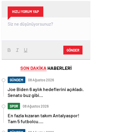
HIZLI YORUM YAP
GÖNDER
SON DAKİKA
HABERLERİ
GÜNDEM
08 Ağustos 2026
Joe Biden 6 aylık hedeflerini açıkladı.
Senato buz gibi…
SPOR
08 Ağustos 2026
En fazla kızaran takım Antalyaspor!
Tam 5 futbolcu….