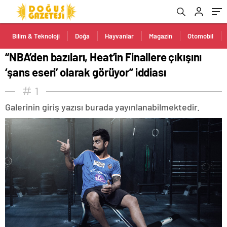
Bilim & Teknoloji
Doğa
Hayvanlar
Magazin
Otomobil
“NBA’den bazıları, Heat’in Finallere çıkışını
‘şans eseri’ olarak görüyor” iddiası
1
Galerinin giriş yazısı burada yayınlanabilmektedir.