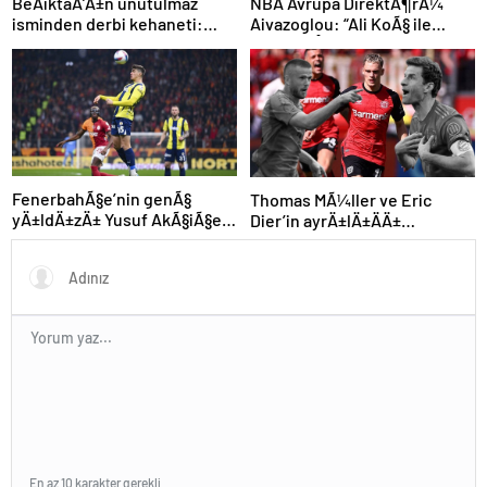
NBA Avrupa DirektÃ¶rÃ¼
BeÅiktaÅ’Ä±n unutulmaz
Aivazoglou: “Ali KoÃ§ ile
isminden derbi kehaneti:
gÃ¶rÃ¼ÅtÃ¼k”
“Zor olacak ama kazanacak”
FenerbahÃ§e’nin genÃ§
Thomas MÃ¼ller ve Eric
yÄ±ldÄ±zÄ± Yusuf AkÃ§iÃ§ek
Dier’in ayrÄ±lÄ±ÄÄ±
kariyerine Avrupa’da devam
sonrasÄ± Alman devinden
edebilir
Ã§Ä±lgÄ±n plan
En az 10 karakter gerekli