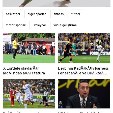
basketbol
diğer sporlar
fitness
futbol
motor sporları
voleybol
vücut geliştirme
3. Lig’deki olaylarÄ±n
Derbinin KadÄ±kÃ¶y karnesi:
ardÄ±ndan aÄÄ±r fatura
FenerbahÃ§e ve BeÅiktaÅ
iÃ§in dikkat Ã§ekenÂ sayÄ±