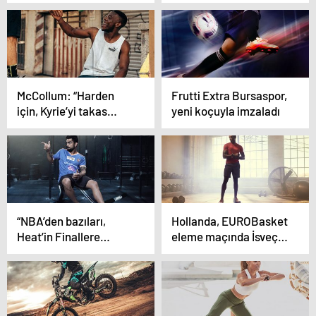
Onur
Hareketi’ derneğe
dönüştü: Türk
voleybolu bir ilke daha
imza attı…
McCollum: “Harden
Frutti Extra Bursaspor,
için, Kyrie’yi takas
yeni koçuyla imzaladı
ederdim…”
“NBA’den bazıları,
Hollanda, EUROBasket
Heat’in Finallere
eleme maçında İsveç’i
çıkışını ‘şans eseri’
devirdi
olarak görüyor” iddiası