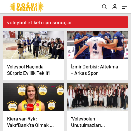
voleybol etiketi için sonuçlar
Voleybol Maçında
İzmir Derbisi: Altekma
Sürpriz Evlilik Teklifi
– Arkas Spor
Kiera van Ryk:
‘Voleybolun
VakıfBank’ta Olmak Bir
Unutulmazları