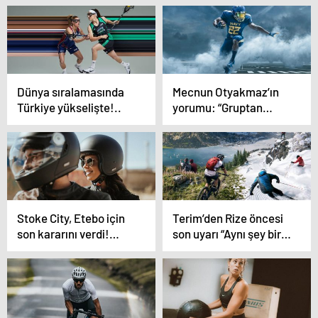
Dünya sıralamasında
Mecnun Otyakmaz’ın
Türkiye yükselişte!..
yorumu: “Gruptan
neden çıkamayalım?”
Stoke City, Etebo için
Terim’den Rize öncesi
son kararını verdi!…
son uyarı “Aynı şey bir
daha asla olmasın”