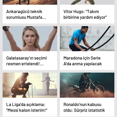
Ankaragücü teknik
Vitor Hugo: “Takım
sorumlusu Mustafa
birbirine yardım ediyor”
Dalcı: “Tek eksik
goldü”
Galatasaray’ın seçimi
Maradona için Serie
resmen ertelendi!…
A’da anma yapılacak
La Liga’da açıklama:
Ronaldo’nun kabusu
“Messi kalsın isterim!”
oldu: Sürpriz istatistik