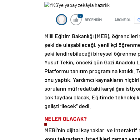
0
BEĞENDİM
ABONE OL
Milli Eğitim Bakanlığı (MEB), öğrenciler
şekilde ulaşabileceği, yenilikçi öğren
şekillendirebileceği bireysel öğrenme p
Yusuf Tekin, önceki gün Gazi Anadolu 
Platformu tanıtım programına katıldı. 
onu yaptık. Yardımcı kaynakların hiçbir
soruların müfredattaki karşılığını istiy
çok faydası olacak. Eğitimde teknolojik
geliştirilecek” dedi.
NELER OLACAK?
MEBİ’nin dijital kaynakları ve interaktif
konu tekrarlarını istedikleri zaman yap