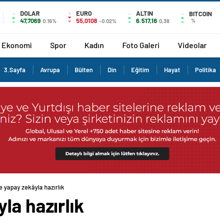
DOLAR
EURO
ALTIN
BITCOIN
47,7069
55,0108
6.517,16
%
0.16%
-0.02%
0,38
Ekonomi
Spor
Kadın
Foto Galeri
Videolar
3.Sayfa
Avrupa
Bülten
Din
Eğitim
Hayat
Politika
e yapay zekâyla hazırlık
la hazırlık