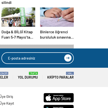
silindi
Doğa & BİLGİ Kitap
Binlerce öğrenci
Fuarı 5-7 Mayıs’ta
bursluluk sınavına
santralistanbul
girecek
Kampüsünde
kapılarını açıyor
KONOMİ
TRAFİK
CANLI
TELER
YOL DURUMU
KRIPTO PARALAR
Üye Giriş
Üye Kayıt