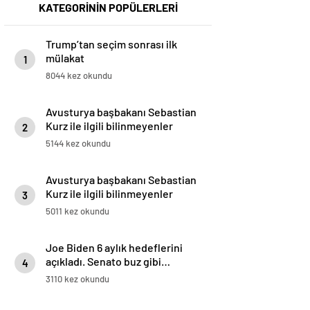
KATEGORİNİN POPÜLERLERİ
Trump’tan seçim sonrası ilk
mülakat
1
8044 kez okundu
Avusturya başbakanı Sebastian
Kurz ile ilgili bilinmeyenler
2
5144 kez okundu
Avusturya başbakanı Sebastian
Kurz ile ilgili bilinmeyenler
3
5011 kez okundu
Joe Biden 6 aylık hedeflerini
açıkladı. Senato buz gibi…
4
3110 kez okundu