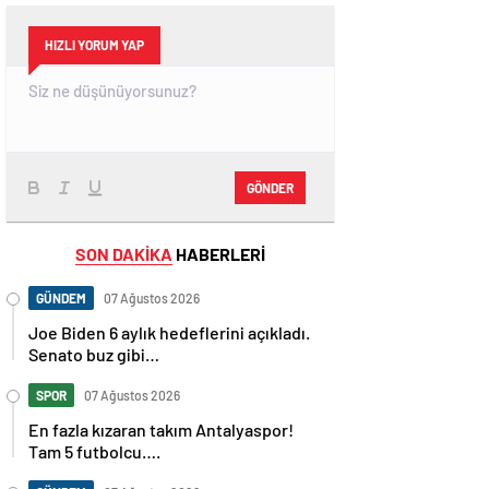
HIZLI YORUM YAP
GÖNDER
SON DAKİKA
HABERLERİ
GÜNDEM
07 Ağustos 2026
Joe Biden 6 aylık hedeflerini açıkladı.
Senato buz gibi…
SPOR
07 Ağustos 2026
En fazla kızaran takım Antalyaspor!
Tam 5 futbolcu….