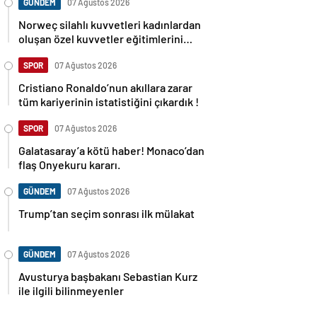
GÜNDEM
07 Ağustos 2026
Norweç silahlı kuvvetleri kadınlardan
oluşan özel kuvvetler eğitimlerini
başlattı.
SPOR
07 Ağustos 2026
Cristiano Ronaldo’nun akıllara zarar
tüm kariyerinin istatistiğini çıkardık !
SPOR
07 Ağustos 2026
Galatasaray’a kötü haber! Monaco’dan
flaş Onyekuru kararı.
GÜNDEM
07 Ağustos 2026
Trump’tan seçim sonrası ilk mülakat
GÜNDEM
07 Ağustos 2026
Avusturya başbakanı Sebastian Kurz
ile ilgili bilinmeyenler