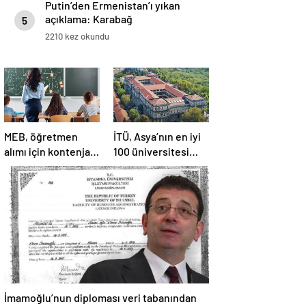
Putin’den Ermenistan’ı yıkan
açıklama: Karabağ
5
Azerbaycan’ın ayrılmaz bir
2210 kez okundu
parçasıdır!
MEB, öğretmen
İTÜ, Asya’nın en iyi
alımı için kontenjan
100 üniversitesi
dağılımını açıkladı
arasında yer aldı
İmamoğlu’nun diploması veri tabanından