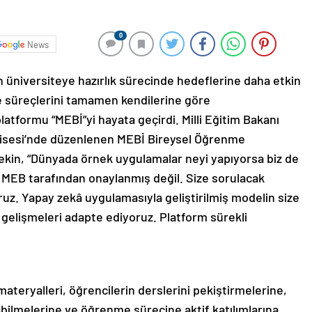
0
News
in üniversiteye hazırlık sürecinde hedeflerine daha etkin
me süreçlerini tamamen kendilerine göre
latformu “MEBİ”yi hayata geçirdi. Milli Eğitim Bakanı
Lisesi’nde düzenlenen MEBİ Bireysel Öğrenme
Tekin, “Dünyada örnek uygulamalar neyi yapıyorsa biz de
i MEB tarafından onaylanmış değil. Size sorulacak
oruz. Yapay zekâ uygulamasıyla geliştirilmiş modelin size
 gelişmeleri adapte ediyoruz. Platform sürekli
 materyalleri, öğrencilerin derslerini pekiştirmelerine,
abilmelerine ve öğrenme sürecine aktif katılımlarına