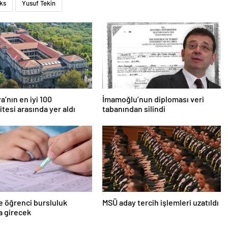
ks
Yusuf Tekin
a’nın en iyi 100
İmamoğlu’nun diploması veri
itesi arasında yer aldı
tabanından silindi
e öğrenci bursluluk
MSÜ aday tercih işlemleri uzatıldı
a girecek