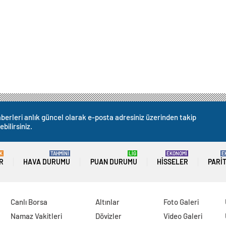
berleri anlık güncel olarak e-posta adresiniz üzerinden takip
ebilirsiniz.
K
TAHMİNİ
LİG
EKONOMİ
E
R
HAVA DURUMU
PUAN DURUMU
HISSELER
PARI
Canlı Borsa
Altınlar
Foto Galeri
Namaz Vakitleri
Dövizler
Video Galeri