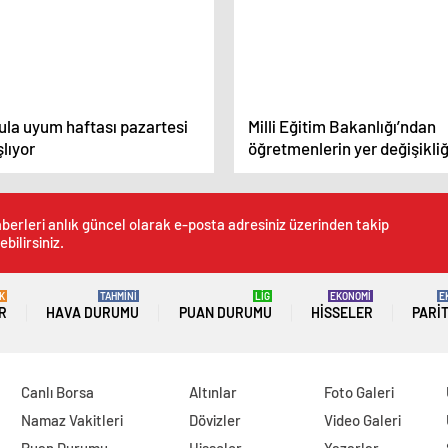
ula uyum haftası pazartesi
Milli Eğitim Bakanlığı’ndan
lıyor
öğretmenlerin yer değişikliğ
atama sonuçları açıklandı
berleri anlık güncel olarak e-posta adresiniz üzerinden takip
ebilirsiniz.
K
TAHMİNİ
LİG
EKONOMİ
E
R
HAVA DURUMU
PUAN DURUMU
HISSELER
PARI
Canlı Borsa
Altınlar
Foto Galeri
Namaz Vakitleri
Dövizler
Video Galeri