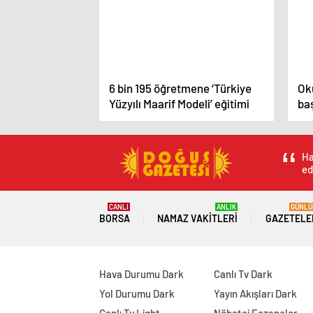
6 bin 195 öğretmene ‘Türkiye
Ok
Yüzyılı Maarif Modeli’ eğitimi
baş
Ha
ed
CANLI
ANLIK
GÜNLÜ
BORSA
NAMAZ VAKITLERI
GAZETELE
Hava Durumu Dark
Canlı Tv Dark
Yol Durumu Dark
Yayın Akışları Dark