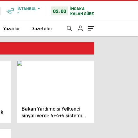
İMSAK'A
İSTANBUL
02:00
KALAN SÜRE
°
Yazarlar
Gazeteler
Bakan Yardımcısı Yelkenci
ık
sinyali verdi: 4+4+4 sistemi
değişiyor mu?