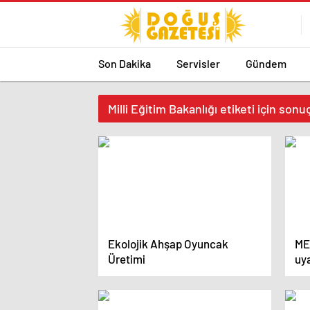
Son Dakika
Servisler
Gündem
Milli Eğitim Bakanlığı etiketi için sonu
Ekolojik Ahşap Oyuncak
ME
Üretimi
uya