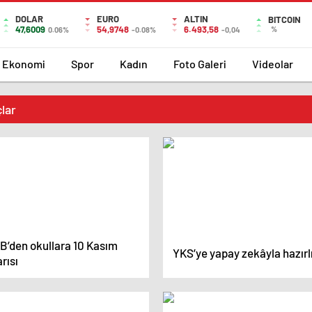
DOLAR
EURO
ALTIN
BITCOIN
47,6009
54,9748
6.493,58
%
0.06%
-0.08%
-0,04
Ekonomi
Spor
Kadın
Foto Galeri
Videolar
çlar
B’den okullara 10 Kasım
YKS’ye yapay zekâyla hazırl
rısı