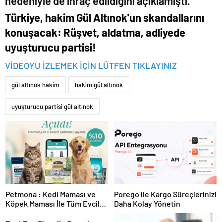
nedeniyle de ihraç edildiğini açıklamıştı.
Türkiye, hakim Gül Altınok'un skandallarını
konuşacak: Rüşvet, aldatma, adliyede
uyuşturucu partisi!
VİDEOYU İZLEMEK İÇİN LÜTFEN TIKLAYINIZ
gül altınok hakim
hakim gül altınok
uyuşturucu partisi gül altınok
Petmona : Kedi Maması ve
Porego ile Kargo Süreçlerinizi
Köpek Maması İle Tüm Evcil
Daha Kolay Yönetin
Hayvan Ürünleri