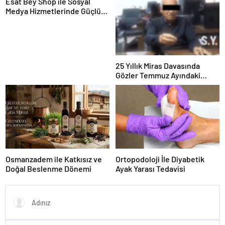
Esat Bey Shop ile Sosyal
Medya Hizmetlerinde Güçlü
Panel Deneyimi
25 Yıllık Miras Davasında
Gözler Temmuz Ayındaki
Karar Duruşmasına Çevrildi
Osmanzadem ile Katkısız ve
Ortopodoloji İle Diyabetik
Doğal Beslenme Dönemi
Ayak Yarası Tedavisi