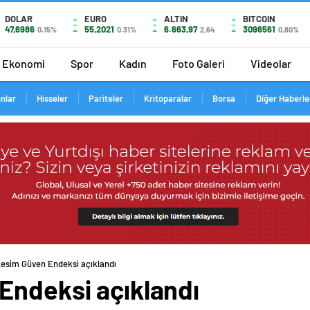
DOLAR
EURO
ALTIN
BITCOIN
47,6986
55,2021
6.663,97
3096561
0.15%
0.31%
2,64
0,80%
Ekonomi
Spor
Kadın
Foto Galeri
Videolar
ınlar
Hisseler
Pariteler
Kritoparalar
Borsa
Diğer Haberle
Kesim Güven Endeksi açıklandı
Endeksi açıklandı