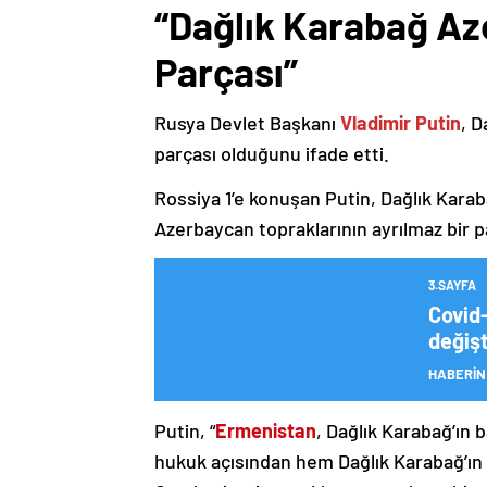
“Dağlık Karabağ Az
Parçası”
Rusya Devlet Başkanı
Vladimir Putin
, D
parçası olduğunu ifade etti.
Rossiya 1’e konuşan Putin, Dağlık Karaba
Azerbaycan topraklarının ayrılmaz bir p
3.SAYFA
Covid-
değişt
HABERİN
Putin, “
Ermenistan
, Dağlık Karabağ’ın 
hukuk açısından hem Dağlık Karabağ’ı