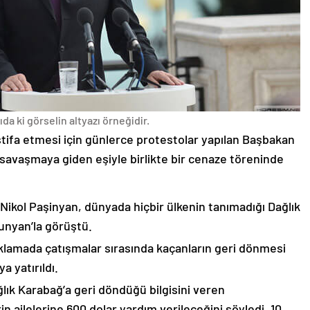
da ki görselin altyazı örneğidir.
stifa etmesi için günlerce protestolar yapılan Başbakan
avaşmaya giden eşiyle birlikte bir cenaze töreninde
 Nikol Paşinyan, dünyada hiçbir ülkenin tanımadığı Dağlık
unyan’la görüştü.
çıklamada çatışmalar sırasında kaçanların geri dönmesi
 yatırıldı.
lık Karabağ’a geri döndüğü bilgisini veren
n ailelerine 600 dolar yardım verileceğini söyledi. 10