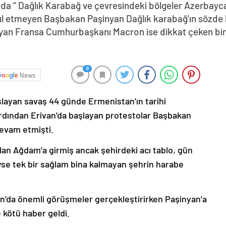
da “ Dağlık Karabağ ve çevresindeki bölgeler Azerbayca
abul etmeyen Başbakan Paşinyan Dağlık karabağ'ın sözde 
yan Fransa Cumhurbaşkanı Macron ise dikkat çeken bir z
0
News
şlayan savaş 44 günde Ermenistan’ın tarihi
ardından Erivan’da başlayan protestolar Başbakan
devam etmişti.
lan Ağdam’a girmiş ancak şehirdeki acı tablo, gün
deyse tek bir sağlam bina kalmayan şehrin harabe
’da önemli görüşmeler gerçekleştirirken Paşinyan’a
 kötü haber geldi.