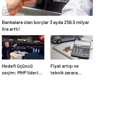
Bankalara olan borçlar 3 ayda 256,5 milyar
lira arttı!
Hedefi üçüncü
Fiyat artışı ve
seçim: MHP lideri
teknik zarara
Bahçeli’nin
devam, yeni
sözlerinin gerisinde
gündem ‘Teklif
‘erken seçim
Platformu’:
formülü’ yattığı
‘Trafik’te tartışma
konuşuluyor
çok!