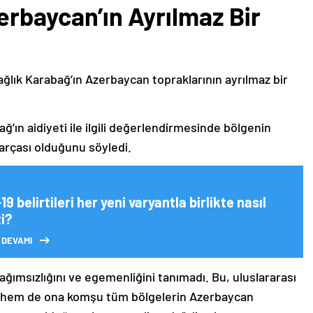
erbaycan’ın Ayrılmaz Bir
ağlık Karabağ’ın Azerbaycan topraklarının ayrılmaz bir
ğ’ın aidiyeti ile ilgili değerlendirmesinde bölgenin
arçası olduğunu söyledi.
19 belirtileri her yeni varyantla birlikte nasıl
i?
 DEVAMI
bağımsızlığını ve egemenliğini tanımadı. Bu, uluslararası
n hem de ona komşu tüm bölgelerin Azerbaycan