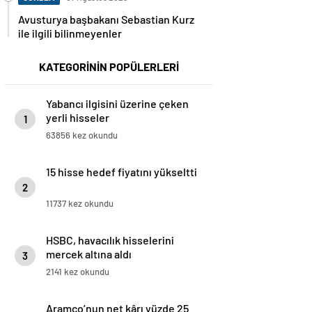
Avusturya başbakanı Sebastian Kurz
ile ilgili bilinmeyenler
KATEGORİNİN POPÜLERLERİ
Yabancı ilgisini üzerine çeken
yerli hisseler
1
63856 kez okundu
15 hisse hedef fiyatını yükseltti
2
11737 kez okundu
HSBC, havacılık hisselerini
mercek altına aldı
3
2141 kez okundu
Aramco’nun net kârı yüzde 25