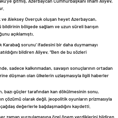
akü’ye gitmiş, Azerbaycan Cumhurbaşkanı İlham Aliyev,
ur.
k ve Aleksey Overçuk oluşan heyet Azerbaycan,
 bildirinin bölgede sağlam ve uzun süreli barışın
ğunu açıklamıştı.
lık Karabağ sorunu’ ifadesini bir daha duymamayı
ıldığını bildiren Aliyev, “Ben de bu sözleri
nde, sadece kalkınmadan, savaşın sonuçlarının ortadan
rine düşman olan ülkelerin uzlaşmasıyla ilgili haberler
nin, bazı güçler tarafından kan dökülmesinin sonu,
ın çözümü olarak değil, jeopolitik oyunların prizmasıyla
 çağdaş değerlerle bağdaşmadığını kaydetti.
er zaman vurgulamasına özel önem verdiklerini bildiren