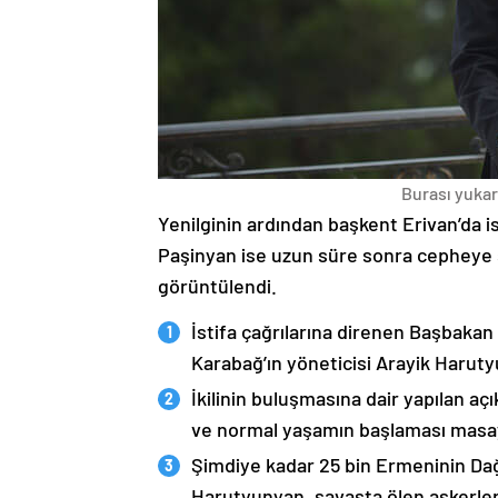
Burası yukarı
Yenilginin ardından başkent Erivan’da i
Paşinyan ise uzun süre sonra cepheye s
görüntülendi.
İstifa çağrılarına direnen Başbakan
Karabağ’ın yöneticisi Arayik Haruty
İkilinin buluşmasına dair yapılan a
ve normal yaşamın başlaması masaya
Şimdiye kadar 25 bin Ermeninin Dağ
Harutyunyan, savaşta ölen askerleri