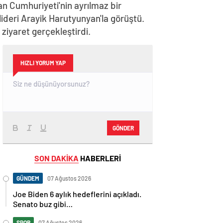
n Cumhuriyeti'nin ayrılmaz bir
lideri Arayik Harutyunyan'la görüştü.
iyaret gerçekleştirdi.
HIZLI YORUM YAP
GÖNDER
SON DAKİKA
HABERLERİ
GÜNDEM
07 Ağustos 2026
Joe Biden 6 aylık hedeflerini açıkladı.
Senato buz gibi…
SPOR
07 Ağustos 2026