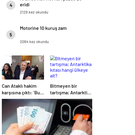
eridi
4
2129 kez okundu
Motorine 10 kuruş zam
5
2094 kez okundu
Can Ataklı hakim
Bitmeyen bir
karşısına çıktı: ‘Bu
tartışma; Antarktika
dava linç
kıtası hangi ülkeye
kampanyasının bir
ait?
sonucu’