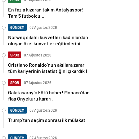
En fazla kızaran takım Antalyaspor!
Tam 5 futbolcu….
GÜNDEM
07 Ağustos 2026
Norweç silahlı kuvvetleri kadınlardan
oluşan özel kuvvetler eğitimlerini
başlattı.
SPOR
07 Ağustos 2026
Cristiano Ronaldo’nun akıllara zarar
tüm kariyerinin istatistiğini çıkardık !
SPOR
07 Ağustos 2026
Galatasaray’a kötü haber! Monaco’dan
flaş Onyekuru kararı.
GÜNDEM
07 Ağustos 2026
Trump’tan seçim sonrası ilk mülakat
GÜNDEM
07 Ağustos 2026