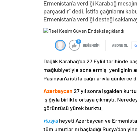
Ermenistan'a verdiği Karabağ mesajın
parçasıdır” dedi. İstifa çağrılarını k
Ermenistan'a verdiği desteği saklama
0
BEĞENDİM
ABONE OL
Dağlık Karabağ’da 27 Eylül tarihinde ba
mağlubiyetiyle sona ermiş, yenilginin 
Paşinyan’a istifa çağrılarıyla günlerce 
Azerbaycan
27 yıl sonra işgalden kurtu
ışığıyla birlikte ortaya çıkmıştı. Nere
görüntüsü yürek burktu.
Rusya
heyeti Azerbaycan ve Ermenistan
tüm umutlarını başladığı Rusya’dan yine