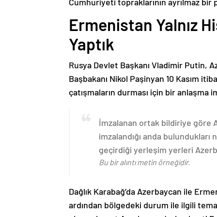
Cumhuriyeti topraklarının ayrılmaz bir 
Ermenistan Yalnız H
Yaptık
Rusya Devlet Başkanı Vladimir Putin, 
Başbakanı Nikol Paşinyan 10 Kasım itib
çatışmaların durması için bir anlaşma i
İmzalanan ortak bildiriye göre
imzalandığı anda bulundukları n
geçirdiği yerleşim yerleri Aze
Bu bir alıntı metin örneğidir.
Dağlık Karabağ’da Azerbaycan ile Erme
ardından bölgedeki durum ile ilgili t