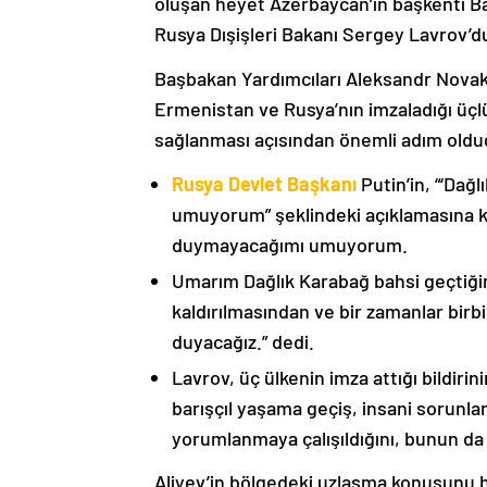
oluşan heyet Azerbaycan’ın başkenti B
Rusya Dışişleri Bakanı Sergey Lavrov’d
Başbakan Yardımcıları Aleksandr Nova
Ermenistan ve Rusya’nın imzaladığı üçlü
sağlanması açısından önemli adım oldu
Rusya Devlet Başkanı
Putin’in, “‘Dağ
umuyorum” şeklindeki açıklamasına kat
duymayacağımı umuyorum.
Umarım Dağlık Karabağ bahsi geçtiği
kaldırılmasından ve bir zamanlar birbi
duyacağız.” dedi.
Lavrov, üç ülkenin imza attığı bildiri
barışçıl yaşama geçiş, insani sorunlar
yorumlanmaya çalışıldığını, bunun da
Aliyev’in bölgedeki uzlaşma konusunu h