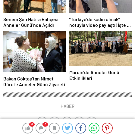
Senem Şen Hatıra Bahçesi
”Türkiye’de kadın olmak”
Anneler Günü’nde Açıldı
notuyla video paylaştı! İşte 14
saniyede yaşananlar
Mardin’de Anneler Günü
Etkinlikleri
Bakan Göktaş’tan Nimet
Gürel’e Anneler Günü Ziyareti
HABER
0
0
0
0
yangın algılama sistemleri