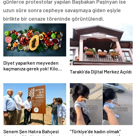
günlerce protestolar yapılan Başbakan Paşinyan ise
uzun süre sonra cepheye savaşmaya giden eşiyle
birlikte bir cenaze töreninde görüntülendi.
Diyet yaparken meyveden
kaçmanıza gerek yok! Kilo
Taraklı’da Dijital Merkez Açıldı
verme sürecine yardım eden
10 meyve!
Senem Şen Hatıra Bahçesi
”Türkiye’de kadın olmak”