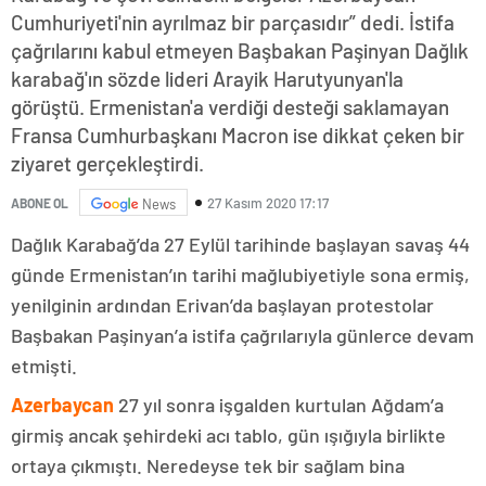
Cumhuriyeti'nin ayrılmaz bir parçasıdır” dedi. İstifa
çağrılarını kabul etmeyen Başbakan Paşinyan Dağlık
karabağ'ın sözde lideri Arayik Harutyunyan'la
görüştü. Ermenistan'a verdiği desteği saklamayan
Fransa Cumhurbaşkanı Macron ise dikkat çeken bir
ziyaret gerçekleştirdi.
27 Kasım 2020 17:17
ABONE OL
News
Dağlık Karabağ’da 27 Eylül tarihinde başlayan savaş 44
günde Ermenistan’ın tarihi mağlubiyetiyle sona ermiş,
yenilginin ardından Erivan’da başlayan protestolar
Başbakan Paşinyan’a istifa çağrılarıyla günlerce devam
etmişti.
Azerbaycan
27 yıl sonra işgalden kurtulan Ağdam’a
girmiş ancak şehirdeki acı tablo, gün ışığıyla birlikte
ortaya çıkmıştı. Neredeyse tek bir sağlam bina