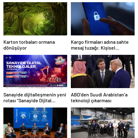
Karton torbaları ormana
Kargo firmaları adına sahte
dönüşüyor
mesaj tuzağı: Kişisel
bilgileriniz tehlikede!
Sanayide dijitalleşmenin yeni
ABD’den Suudi Arabistan’a
rotası “Sanayide Dijital
teknoloji çıkarması
Teknolojiler Yarışması” ile
belirleniyor!