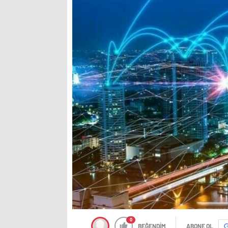
0
BEĞENDİM
ABONE OL