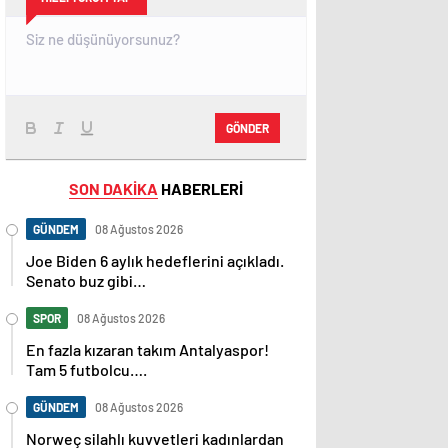
GÖNDER
SON DAKİKA
HABERLERİ
GÜNDEM
08 Ağustos 2026
Joe Biden 6 aylık hedeflerini açıkladı.
Senato buz gibi…
SPOR
08 Ağustos 2026
En fazla kızaran takım Antalyaspor!
Tam 5 futbolcu….
GÜNDEM
08 Ağustos 2026
Norweç silahlı kuvvetleri kadınlardan