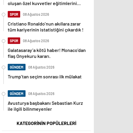
oluşan özel kuvvetler eğitimlerini
başlattı.
SPOR
08 Ağustos 2026
Cristiano Ronaldo’nun akıllara zarar
tüm kariyerinin istatistiğini çıkardık !
SPOR
08 Ağustos 2026
Galatasaray’a kötü haber! Monaco’dan
flaş Onyekuru kararı.
GÜNDEM
08 Ağustos 2026
Trump’tan seçim sonrası ilk mülakat
GÜNDEM
08 Ağustos 2026
Avusturya başbakanı Sebastian Kurz
ile ilgili bilinmeyenler
KATEGORİNİN POPÜLERLERİ