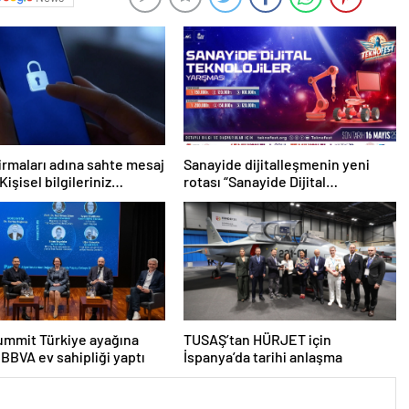
irmaları adına sahte mesaj
Sanayide dijitalleşmenin yeni
Kişisel bilgileriniz
rotası “Sanayide Dijital
de!
Teknolojiler Yarışması” ile
belirleniyor!
ummit Türkiye ayağına
TUSAŞ’tan HÜRJET için
 BBVA ev sahipliği yaptı
İspanya’da tarihi anlaşma