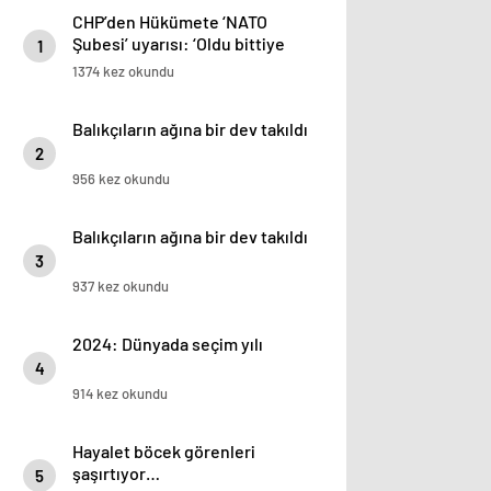
CHP’den Hükümete ‘NATO
Şubesi’ uyarısı: ‘Oldu bittiye
1
getirmeyin’
1374 kez okundu
Balıkçıların ağına bir dev takıldı
2
956 kez okundu
Balıkçıların ağına bir dev takıldı
3
937 kez okundu
2024: Dünyada seçim yılı
4
914 kez okundu
Hayalet böcek görenleri
şaşırtıyor…
5