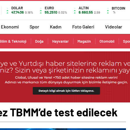
DOLAR
EURO
ALTIN
BITCOIN
47,7436
55,2510
6.660,55
%
0.18%
0.32%
2,59
Ekonomi
Spor
Kadın
Foto Galeri
Videolar
Bilim & Teknoloji
Doğa
Hayvanlar
Magazin
Otomobil
Spo
 kez TBMM’de test edilecek