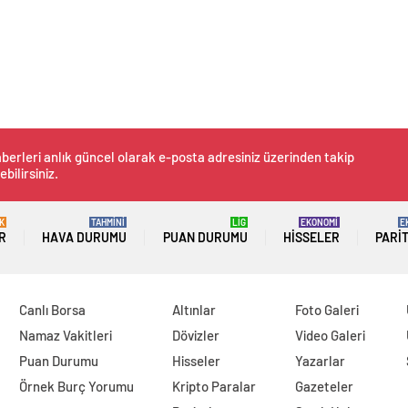
berleri anlık güncel olarak e-posta adresiniz üzerinden takip
ebilirsiniz.
K
TAHMİNİ
LİG
EKONOMİ
E
R
HAVA DURUMU
PUAN DURUMU
HISSELER
PARI
Canlı Borsa
Altınlar
Foto Galeri
Namaz Vakitleri
Dövizler
Video Galeri
Puan Durumu
Hisseler
Yazarlar
Örnek Burç Yorumu
Kripto Paralar
Gazeteler