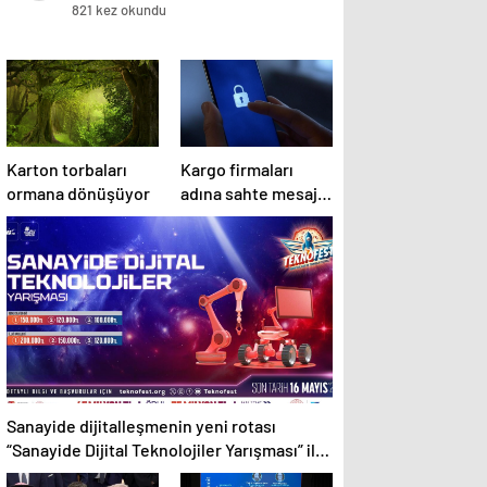
821 kez okundu
Karton torbaları
Kargo firmaları
ormana dönüşüyor
adına sahte mesaj
tuzağı: Kişisel
bilgileriniz
tehlikede!
Sanayide dijitalleşmenin yeni rotası
“Sanayide Dijital Teknolojiler Yarışması” ile
belirleniyor!