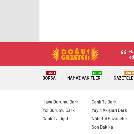
Ha
ed
CANLI
ANLIK
GÜNLÜ
BORSA
NAMAZ VAKITLERI
GAZETELE
Hava Durumu Dark
Canlı Tv Dark
Yol Durumu Dark
Yayın Akışları Dark
Canlı Tv Light
Nöbetçi Eczaneler
Son Dakika