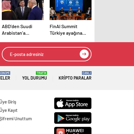
ABD’den Suudi
FinAI Summit
Arabistan’a
Türkiye ayağına
teknoloji çıkarması
Garanti BBVA ev
sahipliği yaptı
KONOMİ
TRAFİK
CANLI
TELER
YOL DURUMU
KRIPTO PARALAR
Üye Giriş
Üye Kayıt
Şifremi Unuttum