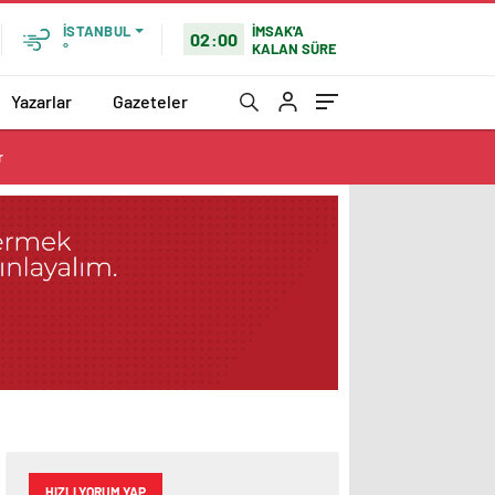
İMSAK'A
İSTANBUL
02:00
KALAN SÜRE
°
Yazarlar
Gazeteler
r
HIZLI YORUM YAP