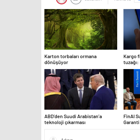
Karton torbaları ormana
Kargo f
dönüşüyor
tuzağı: 
tehlike
ABD’den Suudi Arabistan’a
FinAI S
teknoloji çıkarması
Garanti