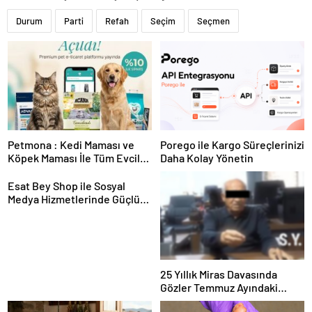
Durum
Parti
Refah
Seçim
Seçmen
Petmona : Kedi Maması ve
Porego ile Kargo Süreçlerinizi
Köpek Maması İle Tüm Evcil
Daha Kolay Yönetin
Hayvan Ürünleri
Esat Bey Shop ile Sosyal
Medya Hizmetlerinde Güçlü
Panel Deneyimi
25 Yıllık Miras Davasında
Gözler Temmuz Ayındaki
Karar Duruşmasına Çevrildi