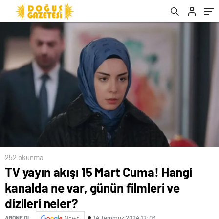
son anketler ortaya çıktı…
252 okunma
TV yayın akışı 15 Mart Cuma! Hangi
kanalda ne var, günün filmleri ve
dizileri neler?
14 Temmuz 2024 12:03
ABONE OL
News