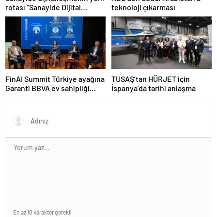
rotası “Sanayide Dijital
teknoloji çıkarması
Teknolojiler Yarışması” ile
belirleniyor!
FinAI Summit Türkiye ayağına
TUSAŞ’tan HÜRJET için
Garanti BBVA ev sahipliği
İspanya’da tarihi anlaşma
yaptı
En az 10 karakter gerekli