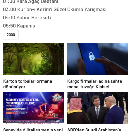
01:00 Kara Ağaç Destanı
03:00 Kur’an-ı Kerim’i Güzel Okuma Yarışması
04:10 Sahur Bereketi
05:50 Kapanış
2000
Karton torbaları ormana
Kargo firmaları adına sahte
dönüşüyor
mesaj tuzağı: Kişisel
bilgileriniz tehlikede!
Sanayide dijitalleşmenin yeni
ABD’den Suudi Arabistan’a