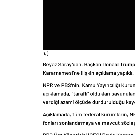
‘); }
Beyaz Saray’dan, Başkan Donald Trump’ı
Kararnamesi’ne ilişkin açıklama yapıldı.
NPR ve PBS’nin, Kamu Yayıncılığı Kurumu
açıklamada, “taraflı” oldukları savunulan
verdiği azami ölçüde durdurulduğu kayd
Açıklamada, tüm federal kurumların, N
fonları sonlandırmaya ve mevcut sözleş
PBS Üst Yöneticisi (CEO) Paula Kerger,