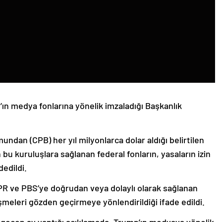
n medya fonlarına yönelik imzaladığı Başkanlık
ndan (CPB) her yıl milyonlarca dolar aldığı belirtilen
 bu kuruluşlara sağlanan federal fonların, yasaların izin
edildi.
PR ve PBS’ye doğrudan veya dolaylı olarak sağlanan
meleri gözden geçirmeye yönlendirildiği ifade edildi.
 geçen ay yaptığı açıklamada, Trump’ın medyaya yönelik