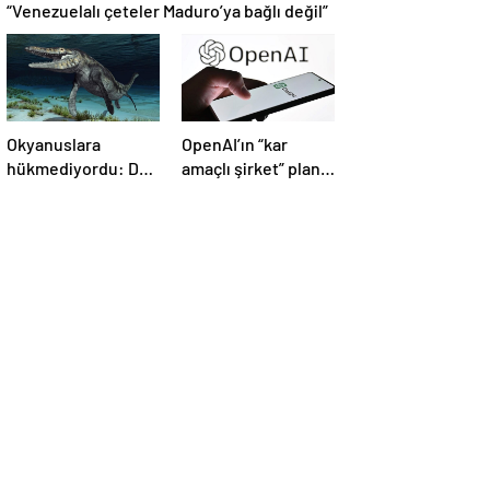
“Venezuelalı çeteler Maduro’ya bağlı değil”
Okyanuslara
OpenAI’ın “kar
hükmediyordu: Dev
amaçlı şirket” planı
deniz canavarı fosili
suya düştü
bulundu