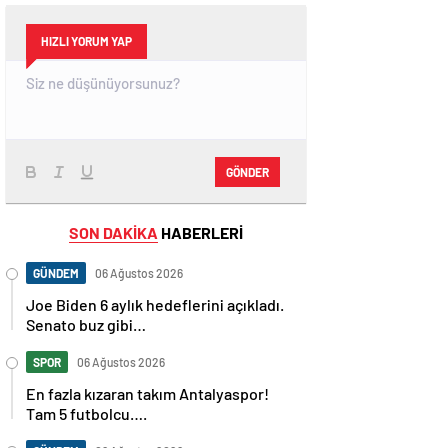
HIZLI YORUM YAP
GÖNDER
SON DAKİKA
HABERLERİ
GÜNDEM
06 Ağustos 2026
Joe Biden 6 aylık hedeflerini açıkladı.
Senato buz gibi…
SPOR
06 Ağustos 2026
En fazla kızaran takım Antalyaspor!
Tam 5 futbolcu….