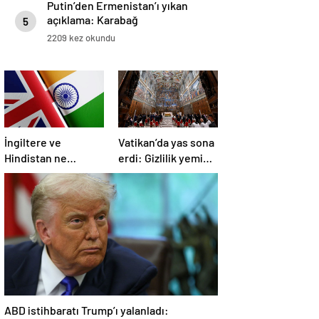
Putin’den Ermenistan’ı yıkan
açıklama: Karabağ
5
Azerbaycan’ın ayrılmaz bir
2209 kez okundu
parçasıdır!
İngiltere ve
Vatikan’da yas sona
Hindistan ne
erdi: Gizlilik yemini
üzerine anlaştı?
edildi, seçim
başlıyor
ABD istihbaratı Trump’ı yalanladı: