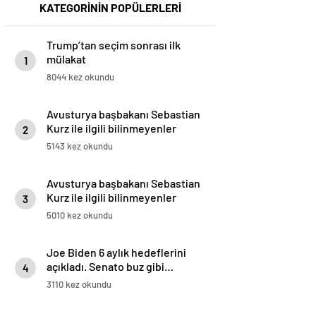
KATEGORİNİN POPÜLERLERİ
Trump’tan seçim sonrası ilk
mülakat
1
8044 kez okundu
Avusturya başbakanı Sebastian
Kurz ile ilgili bilinmeyenler
2
5143 kez okundu
Avusturya başbakanı Sebastian
Kurz ile ilgili bilinmeyenler
3
5010 kez okundu
Joe Biden 6 aylık hedeflerini
açıkladı. Senato buz gibi…
4
3110 kez okundu