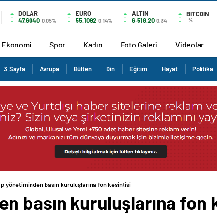
DOLAR
EURO
ALTIN
BITCOIN
47,6040
55,1092
6.518,20
%
0.05%
0.14%
0,34
Ekonomi
Spor
Kadın
Foto Galeri
Videolar
3.Sayfa
Avrupa
Bülten
Din
Eğitim
Hayat
Politika
p yönetiminden basın kuruluşlarına fon kesintisi
 basın kuruluşlarına fon k