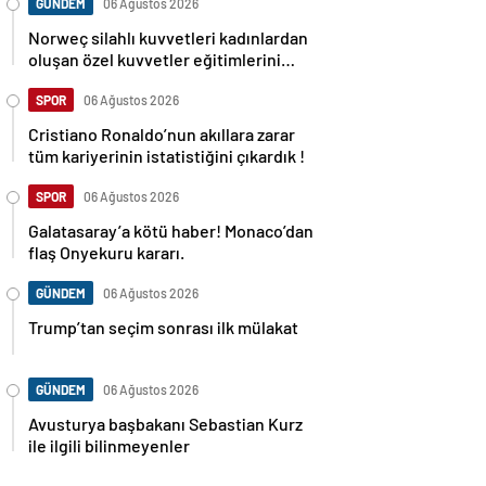
GÜNDEM
06 Ağustos 2026
Norweç silahlı kuvvetleri kadınlardan
oluşan özel kuvvetler eğitimlerini
başlattı.
SPOR
06 Ağustos 2026
Cristiano Ronaldo’nun akıllara zarar
tüm kariyerinin istatistiğini çıkardık !
SPOR
06 Ağustos 2026
Galatasaray’a kötü haber! Monaco’dan
flaş Onyekuru kararı.
GÜNDEM
06 Ağustos 2026
Trump’tan seçim sonrası ilk mülakat
GÜNDEM
06 Ağustos 2026
Avusturya başbakanı Sebastian Kurz
ile ilgili bilinmeyenler