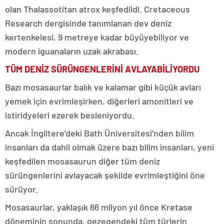
olan Thalassotitan atrox keşfedildi. Cretaceous
Research dergisinde tanımlanan dev deniz
kertenkelesi, 9 metreye kadar büyüyebiliyor ve
modern iguanaların uzak akrabası.
TÜM DENİZ SÜRÜNGENLERİNİ AVLAYABİLİYORDU
Bazı mosasaurlar balık ve kalamar gibi küçük avları
yemek için evrimleşirken, diğerleri amonitleri ve
istiridyeleri ezerek besleniyordu.
Ancak İngiltere’deki Bath Üniversitesi’nden bilim
insanları da dahil olmak üzere bazı bilim insanları, yeni
keşfedilen mosasaurun diğer tüm deniz
sürüngenlerini avlayacak şekilde evrimleştiğini öne
sürüyor.
Mosasaurlar, yaklaşık 66 milyon yıl önce Kretase
döneminin sonunda, gezegendeki tüm türlerin