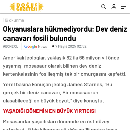
116 okunma
Okyanuslara hükmediyordu: Dev deniz
canavarı fosili bulundu
7 Mayıs 2025 02:52
ABONE OL
News
Amerikalı jeologlar, yaklaşık 82 ila 66 milyon yıl önce
yaşamış, mosasaur olarak bilinen dev deniz
kertenkelesinin fosilleşmiş tek bir omurgasını keşfetti.
Yerel basına konuşan jeolog James Starnes, “Bu
gerçek bir deniz canavarı. Bir mosasaurun
ulaşabileceği en büyük boyut.” diye konuştu.
YAŞADIĞI DÖNEMİN EN BÜYÜK YIRTICISI
Mosasaurlar yaşadıkları dönemde en üst düzey
yırtıcılardı. 9 bin kilogram ağırlığa ve 15 metre boya