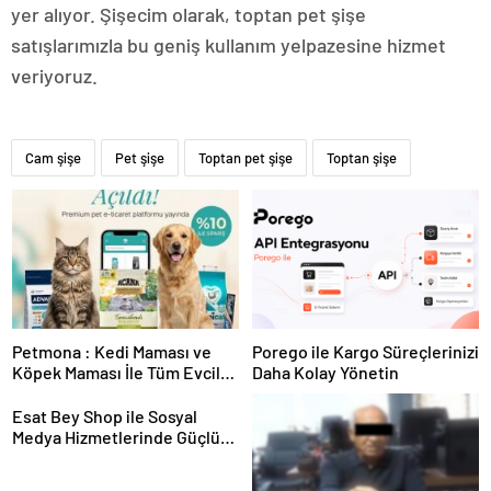
yer alıyor. Şişecim olarak, toptan pet şişe
satışlarımızla bu geniş kullanım yelpazesine hizmet
veriyoruz.
Cam şişe
Pet şişe
Toptan pet şişe
Toptan şişe
Petmona : Kedi Maması ve
Porego ile Kargo Süreçlerinizi
Köpek Maması İle Tüm Evcil
Daha Kolay Yönetin
Hayvan Ürünleri
Esat Bey Shop ile Sosyal
Medya Hizmetlerinde Güçlü
Panel Deneyimi