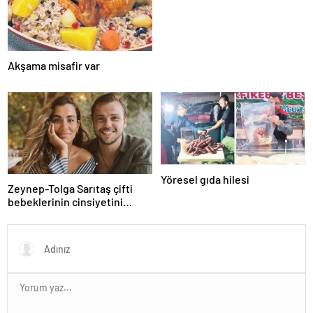
mesajının arkasındaki o
gönderme gündeme bomba
gibi düştü…
Akşama misafir var
Yöresel gıda hilesi
Zeynep-Tolga Sarıtaş çifti
bebeklerinin cinsiyetini
açıkladı!