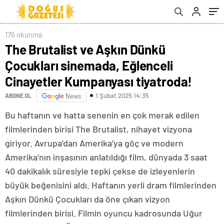
tiyatroda!
176 okunma
The Brutalist ve Aşkın Dünkü
Çocukları sinemada, Eğlenceli
Cinayetler Kumpanyası tiyatroda!
1 Şubat 2025 14:35
ABONE OL
News
Bu haftanın ve hatta senenin en çok merak edilen
filmlerinden birisi The Brutalist, nihayet vizyona
giriyor. Avrupa’dan Amerika’ya göç ve modern
Amerika’nın inşasının anlatıldığı film, dünyada 3 saat
40 dakikalık süresiyle tepki çekse de izleyenlerin
büyük beğenisini aldı. Haftanın yerli dram filmlerinden
Aşkın Dünkü Çocukları da öne çıkan vizyon
filmlerinden birisi. Filmin oyuncu kadrosunda Uğur