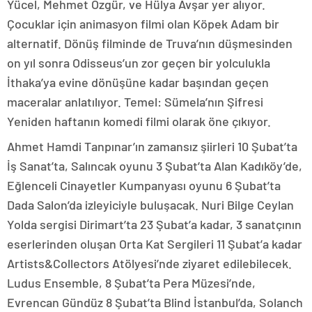
Yücel, Mehmet Özgür, ve Hülya Avşar yer alıyor.
Çocuklar için animasyon filmi olan Köpek Adam bir
alternatif. Dönüş filminde de Truva’nın düşmesinden
on yıl sonra Odisseus’un zor geçen bir yolculukla
İthaka’ya evine dönüşüne kadar başından geçen
maceralar anlatılıyor. Temel: Sümela’nın Şifresi
Yeniden haftanın komedi filmi olarak öne çıkıyor.
Ahmet Hamdi Tanpınar’ın zamansız şiirleri 10 Şubat’ta
İş Sanat’ta, Salıncak oyunu 3 Şubat’ta Alan Kadıköy’de,
Eğlenceli Cinayetler Kumpanyası oyunu 6 Şubat’ta
Dada Salon’da izleyiciyle buluşacak. Nuri Bilge Ceylan
Yolda sergisi Dirimart’ta 23 Şubat’a kadar, 3 sanatçının
eserlerinden oluşan Orta Kat Sergileri 11 Şubat’a kadar
Artists&Collectors Atölyesi’nde ziyaret edilebilecek.
Ludus Ensemble, 8 Şubat’ta Pera Müzesi’nde,
Evrencan Gündüz 8 Şubat’ta Blind İstanbul’da, Solanch