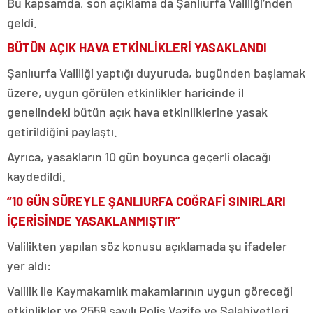
Bu kapsamda, son açıklama da Şanlıurfa Valiliği’nden
geldi.
BÜTÜN AÇIK HAVA ETKİNLİKLERİ YASAKLANDI
Şanlıurfa Valiliği yaptığı duyuruda, bugünden başlamak
üzere, uygun görülen etkinlikler haricinde il
genelindeki bütün açık hava etkinliklerine yasak
getirildiğini paylaştı.
Ayrıca, yasakların 10 gün boyunca geçerli olacağı
kaydedildi.
“10 GÜN SÜREYLE ŞANLIURFA COĞRAFİ SINIRLARI
İÇERİSİNDE YASAKLANMIŞTIR”
Valilikten yapılan söz konusu açıklamada şu ifadeler
yer aldı:
Valilik ile Kaymakamlık makamlarının uygun göreceği
etkinlikler ve 2559 sayılı Polis Vazife ve Salahiyetleri