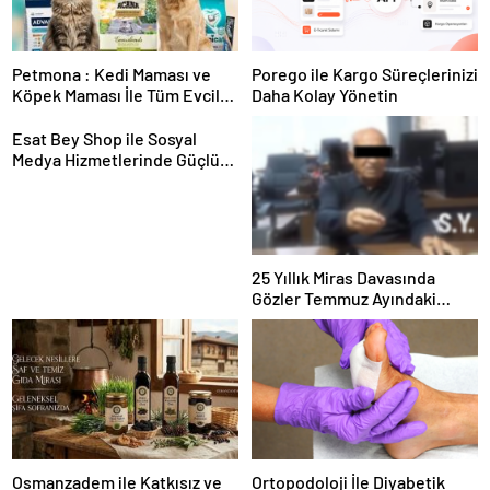
Petmona : Kedi Maması ve
Porego ile Kargo Süreçlerinizi
Köpek Maması İle Tüm Evcil
Daha Kolay Yönetin
Hayvan Ürünleri
Esat Bey Shop ile Sosyal
Medya Hizmetlerinde Güçlü
Panel Deneyimi
25 Yıllık Miras Davasında
Gözler Temmuz Ayındaki
Karar Duruşmasına Çevrildi
Osmanzadem ile Katkısız ve
Ortopodoloji İle Diyabetik