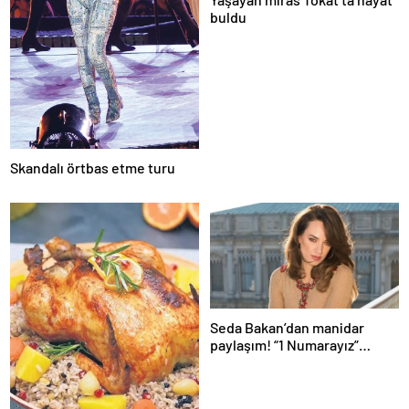
buldu
Skandalı örtbas etme turu
Seda Bakan’dan manidar
paylaşım! “1 Numarayız”
mesajının arkasındaki o
gönderme gündeme bomba
gibi düştü…