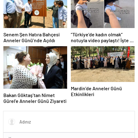
Senem Şen Hatıra Bahçesi
”Türkiye’de kadın olmak”
Anneler Günü’nde Açıldı
notuyla video paylaştı! İşte 14
saniyede yaşananlar
Mardin’de Anneler Günü
Etkinlikleri
Bakan Göktaş’tan Nimet
Gürel’e Anneler Günü Ziyareti