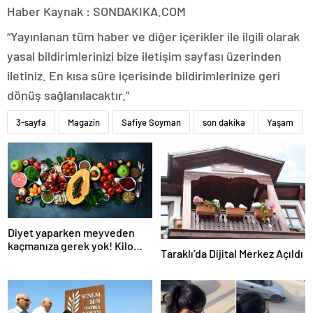
Haber Kaynak : SONDAKIKA.COM
“Yayınlanan tüm haber ve diğer içerikler ile ilgili olarak
yasal bildirimlerinizi bize iletişim sayfası üzerinden
iletiniz. En kısa süre içerisinde bildirimlerinize geri
dönüş sağlanılacaktır.”
3-sayfa
Magazin
Safiye Soyman
son dakika
Yaşam
Diyet yaparken meyveden
kaçmanıza gerek yok! Kilo
Taraklı’da Dijital Merkez Açıldı
verme sürecine yardım eden
10 meyve!