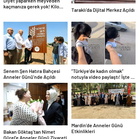
Diyet yaparken meyveden
kaçmanıza gerek yok! Kilo
Taraklı’da Dijital Merkez Açıldı
verme sürecine yardım eden
10 meyve!
Senem Şen Hatıra Bahçesi
”Türkiye’de kadın olmak”
Anneler Günü’nde Açıldı
notuyla video paylaştı! İşte 14
saniyede yaşananlar
Mardin’de Anneler Günü
Etkinlikleri
Bakan Göktaş’tan Nimet
Gürel’e Anneler Günü Ziyareti