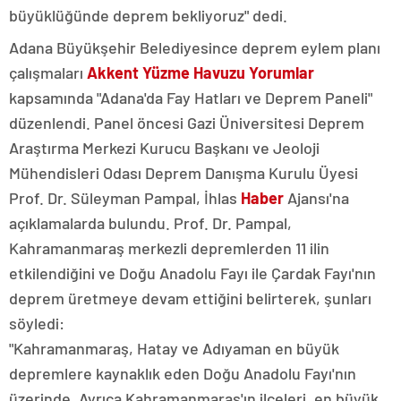
büyüklüğünde deprem bekliyoruz" dedi.
Adana Büyükşehir Belediyesince deprem eylem planı
çalışmaları
Akkent Yüzme Havuzu Yorumlar
kapsamında "Adana'da Fay Hatları ve Deprem Paneli"
düzenlendi. Panel öncesi Gazi Üniversitesi Deprem
Araştırma Merkezi Kurucu Başkanı ve Jeoloji
Mühendisleri Odası Deprem Danışma Kurulu Üyesi
Prof. Dr. Süleyman Pampal, İhlas
Haber
Ajansı'na
açıklamalarda bulundu. Prof. Dr. Pampal,
Kahramanmaraş merkezli depremlerden 11 ilin
etkilendiğini ve Doğu Anadolu Fayı ile Çardak Fayı'nın
deprem üretmeye devam ettiğini belirterek, şunları
söyledi:
"Kahramanmaraş, Hatay ve Adıyaman en büyük
depremlere kaynaklık eden Doğu Anadolu Fayı'nın
üzerinde. Ayrıca Kahramanmaraş'ın ilçeleri, en büyük