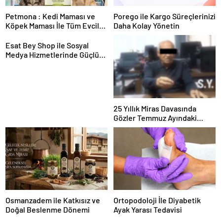
Petmona : Kedi Maması ve
Porego ile Kargo Süreçlerinizi
Köpek Maması İle Tüm Evcil
Daha Kolay Yönetin
Hayvan Ürünleri
Esat Bey Shop ile Sosyal
Medya Hizmetlerinde Güçlü
Panel Deneyimi
25 Yıllık Miras Davasında
Gözler Temmuz Ayındaki
Karar Duruşmasına Çevrildi
Osmanzadem ile Katkısız ve
Ortopodoloji İle Diyabetik
Doğal Beslenme Dönemi
Ayak Yarası Tedavisi