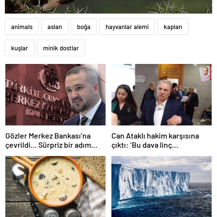
animals
aslan
boğa
hayvanlar alemi
kaplan
kuşlar
minik dostlar
Gözler Merkez Bankası’na
Can Ataklı hakim karşısına
çevrildi… Sürpriz bir adım
çıktı: ‘Bu dava linç
gelebilir mi? İşte son faiz
kampanyasının bir sonucu’
tahminleri