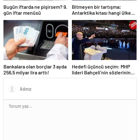
Bugün iftarda ne pişirsem? 9.
Bitmeyen bir tartışma;
gün iftar menüsü
Antarktika kıtası hangi ülkeye
ait?
Bankalara olan borçlar 3 ayda
Hedefi üçüncü seçim: MHP
256,5 milyar lira arttı!
lideri Bahçeli’nin sözlerinin
gerisinde ‘erken seçim
formülü’ yattığı konuşuluyor