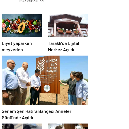
1547 kez okundu
Diyet yaparken
Taraklı’da Dijital
meyveden
Merkez Açıldı
kaçmanıza gerek
yok! Kilo verme
sürecine yardım
eden 10 meyve!
Senem Şen Hatıra Bahçesi Anneler
Günü’nde Açıldı