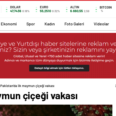
DOLAR
EURO
ALTIN
BITCOIN
47,7436
55,2510
6.660,55
%
0.18%
0.32%
2,59
Ekonomi
Spor
Kadın
Foto Galeri
Videolar
Pakistan’da ilk maymun çiçeği vakası
ymun çiçeği vakası