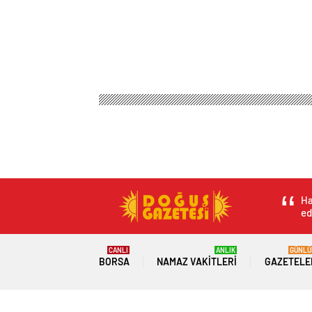
Ha
ed
CANLI
ANLIK
GÜNLÜ
BORSA
NAMAZ VAKITLERI
GAZETELE