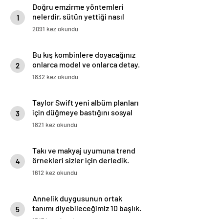
Doğru emzirme yöntemleri
nelerdir, sütün yettiği nasıl
1
anlaşılır?
2091 kez okundu
Bu kış kombinlere doyacağınız
onlarca model ve onlarca detay.
2
1832 kez okundu
Taylor Swift yeni albüm planları
için düğmeye bastığını sosyal
3
medyadan duyurdu!
1821 kez okundu
Takı ve makyaj uyumuna trend
örnekleri sizler için derledik.
4
1612 kez okundu
Annelik duygusunun ortak
tanımı diyebileceğimiz 10 başlık.
5