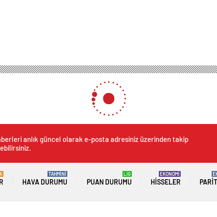
berleri anlık güncel olarak e-posta adresiniz üzerinden takip
ebilirsiniz.
K
TAHMİNİ
LİG
EKONOMİ
E
R
HAVA DURUMU
PUAN DURUMU
HISSELER
PARI