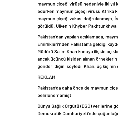
maymun çiçeği virüsü nedeniyle iki yıl iç
ederken maymun çiçeği virüsü Afrika kıt
maymun çiçeği vakası doğrulanmıştı. İs
görüldü. Ülkenin Khyber Pakhtunkhwa ey
Pakistan’dan yapılan açıklamada, maymun
Emirlikleri’nden Pakistan’a geldiği ka
Müdürü Salim Khan konuya ilişkin açıkl
ancak üçüncü kişiden alınan örneklerin
gönderildiğini söyledi. Khan, üç kişinin 
REKLAM
Pakistan’da daha önce de maymun çiçeği
belirlenememişti.
Dünya Sağlık Örgütü (DSÖ) verilerine g
Demokratik Cumhuriyeti’nde çoğunluğu 