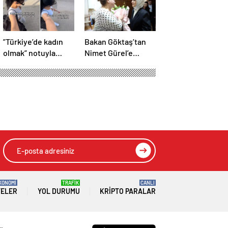
”Türkiye’de kadın
Bakan Göktaş’tan
olmak” notuyla
Nimet Gürel’e
video paylaştı! İşte
Anneler Günü
14 saniyede
Ziyareti
yaşananlar
KONOMİ
TRAFİK
CANLI
TELER
YOL DURUMU
KRIPTO PARALAR