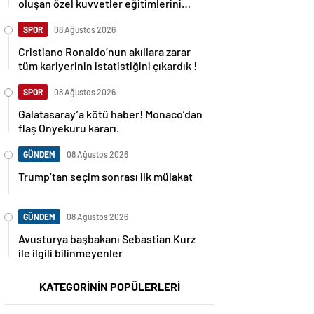
oluşan özel kuvvetler eğitimlerini
başlattı.
SPOR
08 Ağustos 2026
Cristiano Ronaldo’nun akıllara zarar
tüm kariyerinin istatistiğini çıkardık !
SPOR
08 Ağustos 2026
Galatasaray’a kötü haber! Monaco’dan
flaş Onyekuru kararı.
GÜNDEM
08 Ağustos 2026
Trump’tan seçim sonrası ilk mülakat
GÜNDEM
08 Ağustos 2026
Avusturya başbakanı Sebastian Kurz
ile ilgili bilinmeyenler
KATEGORİNİN POPÜLERLERİ