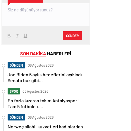
GÖNDER
SON DAKİKA
HABERLERİ
GÜNDEM
08 Ağustos 2026
Joe Biden 6 aylık hedeflerini açıkladı.
Senato buz gibi…
SPOR
08 Ağustos 2026
En fazla kızaran takım Antalyaspor!
Tam 5 futbolcu….
GÜNDEM
08 Ağustos 2026
Norweç silahlı kuvvetleri kadınlardan