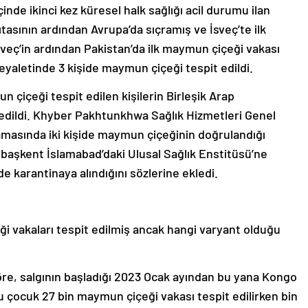
inde ikinci kez küresel halk sağlığı acil durumu ilan
asının ardından Avrupa’da sıçramış ve İsveç’te ilk
veç’in ardından Pakistan’da ilk maymun çiçeği vakası
aletinde 3 kişide maymun çiçeği tespit edildi.
 çiçeği tespit edilen kişilerin Birleşik Arap
ydedildi. Khyber Pakhtunkhwa Sağlık Hizmetleri Genel
amasında iki kişide maymun çiçeğinin doğrulandığı
 başkent İslamabad’daki Ulusal Sağlık Enstitüsü’ne
de karantinaya alındığını sözlerine ekledi.
 vakaları tespit edilmiş ancak hangi varyant olduğu
öre, salgının başladığı 2023 Ocak ayından bu yana Kongo
çocuk 27 bin maymun çiçeği vakası tespit edilirken bin