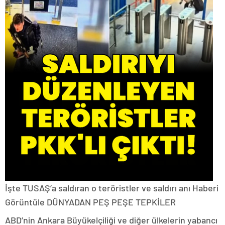
İşte TUSAŞ’a saldıran o teröristler ve saldırı anı
Haberi
Görüntüle DÜNYADAN PEŞ PEŞE TEPKİLER
ABD’nin Ankara Büyükelçiliği ve diğer ülkelerin yabancı