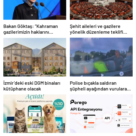
Bakan Göktaş: “Kahraman
Şehit aileleri ve gazilere
gazilerimizin haklarını
yönelik düzenleme teklifi
güçlendiren yeni bir dönemin
Meclis’te kabul edildi
kapılarını aralıyoruz”
İzmir’deki eski DGM binaları
Polise bıçakla saldıran
kütüphane olacak
şüpheli ayağından vurularak
yakalandı