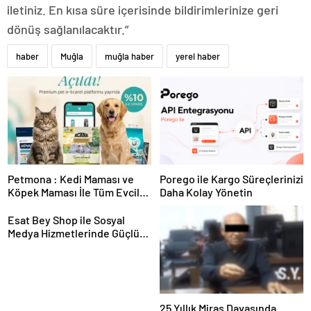
iletiniz. En kısa süre içerisinde bildirimlerinize geri
dönüş sağlanılacaktır.”
haber
Muğla
muğla haber
yerel haber
Petmona : Kedi Maması ve
Porego ile Kargo Süreçlerinizi
Köpek Maması İle Tüm Evcil
Daha Kolay Yönetin
Hayvan Ürünleri
Esat Bey Shop ile Sosyal
Medya Hizmetlerinde Güçlü
Panel Deneyimi
25 Yıllık Miras Davasında