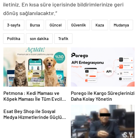
iletiniz. En kısa süre içerisinde bildirimlerinize geri
dönüş sağlanılacaktır.”
3-sayfa
Bursa
Güncel
Güvenlik
Kaza
Mudanya
Politika
son dakika
Trafik
Petmona : Kedi Maması ve
Porego ile Kargo Süreçlerinizi
Köpek Maması İle Tüm Evcil
Daha Kolay Yönetin
Hayvan Ürünleri
Esat Bey Shop ile Sosyal
Medya Hizmetlerinde Güçlü
Panel Deneyimi