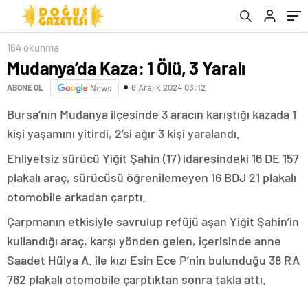
164 okunma
Mudanya’da Kaza: 1 Ölü, 3 Yaralı
6 Aralık 2024 03:12
ABONE OL
News
Bursa’nın Mudanya ilçesinde 3 aracın karıştığı kazada 1
kişi yaşamını yitirdi, 2’si ağır 3 kişi yaralandı.
Ehliyetsiz sürücü Yiğit Şahin (17) idaresindeki 16 DE 157
plakalı araç, sürücüsü öğrenilemeyen 16 BDJ 21 plakalı
otomobile arkadan çarptı.
Çarpmanın etkisiyle savrulup refüjü aşan Yiğit Şahin’in
kullandığı araç, karşı yönden gelen, içerisinde anne
Saadet Hülya A. ile kızı Esin Ece P’nin bulunduğu 38 RA
762 plakalı otomobile çarptıktan sonra takla attı.