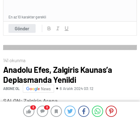
En az 10 karakter gerekli
Gönder
141 okunma
Anadolu Efes, Zalgiris Kaunas’a
Deplasmanda Yenildi
6 Aralık 2024 03:12
ABONE OL
News
SALON: Zalgirio Arena
0
0
0
0
HAKEMLER: Ilija Belosevic, Jordi Aliaga, Eduard
Udyanskyy
ZALGIRIS KAUNAS: Valker IV 18, Francisco 16,