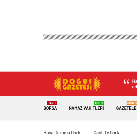
Ha
ed
CANLI
ANLIK
GÜNLÜ
BORSA
NAMAZ VAKITLERI
GAZETELE
Hava Durumu Dark
Canlı Tv Dark