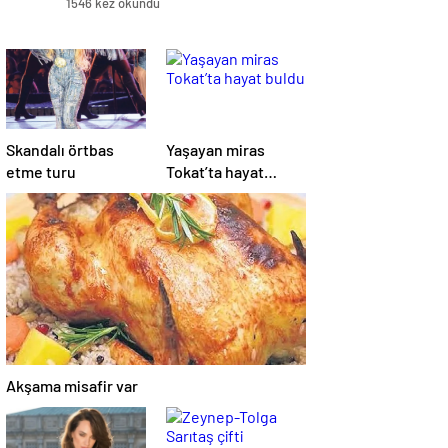
1546 kez okundu
Skandalı örtbas
Yaşayan miras
etme turu
Tokat’ta hayat
buldu
Akşama misafir var