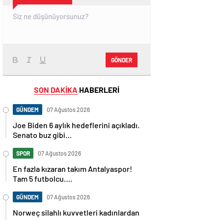
GÖNDER
SON DAKİKA
HABERLERİ
GÜNDEM
07 Ağustos 2026
Joe Biden 6 aylık hedeflerini açıkladı.
Senato buz gibi…
SPOR
07 Ağustos 2026
En fazla kızaran takım Antalyaspor!
Tam 5 futbolcu….
GÜNDEM
07 Ağustos 2026
Norweç silahlı kuvvetleri kadınlardan