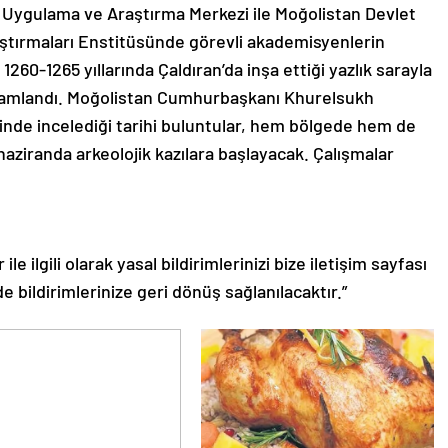
at Uygulama ve Araştırma Merkezi ile Moğolistan Devlet
aştırmaları Enstitüsünde görevli akademisyenlerin
260-1265 yıllarında Çaldıran’da inşa ettiği yazlık sarayla
tamamlandı. Moğolistan Cumhurbaşkanı Khurelsukh
tinde incelediği tarihi buluntular, hem bölgede hem de
haziranda arkeolojik kazılara başlayacak. Çalışmalar
le ilgili olarak yasal bildirimlerinizi bize iletişim sayfası
de bildirimlerinize geri dönüş sağlanılacaktır.”