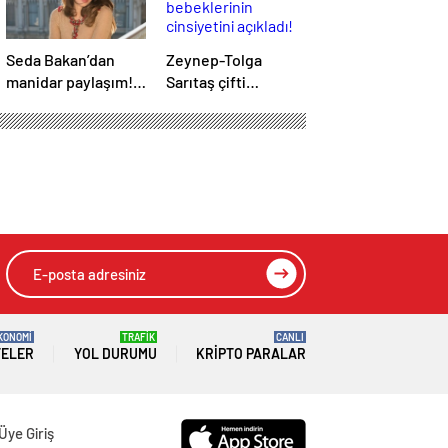
Seda Bakan’dan
Zeynep-Tolga
manidar paylaşım!
Sarıtaş çifti
“1 Numarayız”
bebeklerinin
mesajının
cinsiyetini açıkladı!
arkasındaki o
gönderme
gündeme bomba
gibi düştü…
KONOMİ
TRAFİK
CANLI
TELER
YOL DURUMU
KRIPTO PARALAR
Üye Giriş