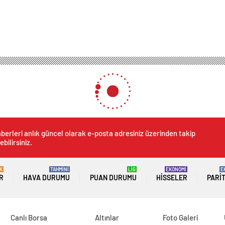
berleri anlık güncel olarak e-posta adresiniz üzerinden takip
ebilirsiniz.
K
TAHMİNİ
LİG
EKONOMİ
E
R
HAVA DURUMU
PUAN DURUMU
HISSELER
PARI
Canlı Borsa
Altınlar
Foto Galeri