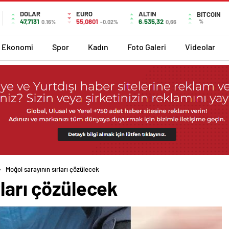
DOLAR
EURO
ALTIN
BITCOIN
47,7131
55,0801
6.535,32
%
0.16%
-0.02%
0,66
Ekonomi
Spor
Kadın
Foto Galeri
Videolar
Moğol sarayının sırları çözülecek
rları çözülecek