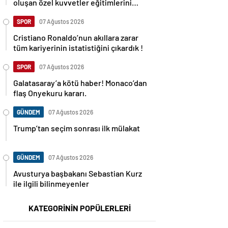
oluşan özel kuvvetler eğitimlerini
başlattı.
SPOR
07 Ağustos 2026
Cristiano Ronaldo’nun akıllara zarar
tüm kariyerinin istatistiğini çıkardık !
SPOR
07 Ağustos 2026
Galatasaray’a kötü haber! Monaco’dan
flaş Onyekuru kararı.
GÜNDEM
07 Ağustos 2026
Trump’tan seçim sonrası ilk mülakat
GÜNDEM
07 Ağustos 2026
Avusturya başbakanı Sebastian Kurz
ile ilgili bilinmeyenler
KATEGORİNİN POPÜLERLERİ