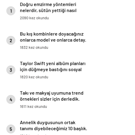
Doğru emzirme yöntemleri
nelerdir, sütün yettiği nasıl
1
anlaşılır?
2090 kez okundu
Bu kış kombinlere doyacağınız
onlarca model ve onlarca detay.
2
1832 kez okundu
Taylor Swift yeni albüm planları
için düğmeye bastığını sosyal
3
medyadan duyurdu!
1820 kez okundu
Takı ve makyaj uyumuna trend
örnekleri sizler için derledik.
4
1611 kez okundu
Annelik duygusunun ortak
tanımı diyebileceğimiz 10 başlık.
5