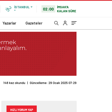
İMSAK'A
İSTANBUL
02:00
KALAN SÜRE
°
Yazarlar
Gazeteler
148 kez okundu
|
Güncelleme: 29 Ocak 2025 07:29
HIZLI YORUM YAP