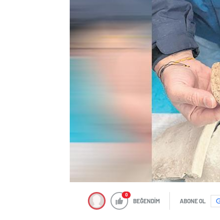
0
BEĞENDİM
ABONE OL