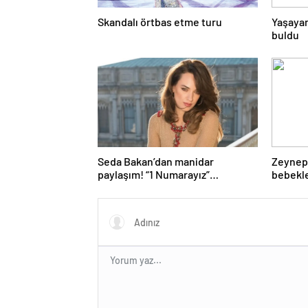
Skandalı örtbas etme turu
Yaşayan
buldu
Seda Bakan’dan manidar
Zeynep-
paylaşım! “1 Numarayız”
bebekle
mesajının arkasındaki o
gönderme gündeme bomba gibi
düştü…