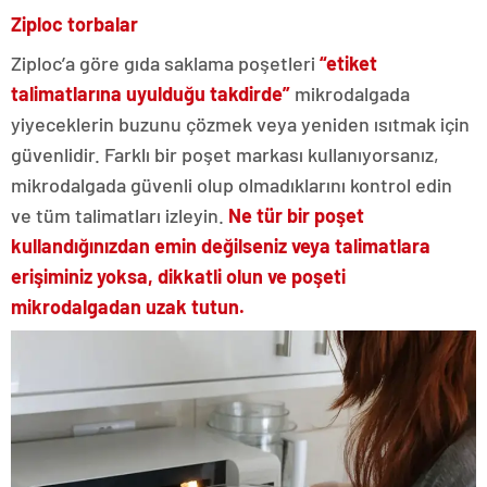
Ziploc torbalar
Ziploc’a göre gıda saklama poşetleri
“etiket
talimatlarına uyulduğu takdirde”
mikrodalgada
yiyeceklerin buzunu çözmek veya yeniden ısıtmak için
güvenlidir. Farklı bir poşet markası kullanıyorsanız,
mikrodalgada güvenli olup olmadıklarını kontrol edin
ve tüm talimatları izleyin.
Ne tür bir poşet
kullandığınızdan emin değilseniz veya talimatlara
erişiminiz yoksa, dikkatli olun ve poşeti
mikrodalgadan uzak tutun.