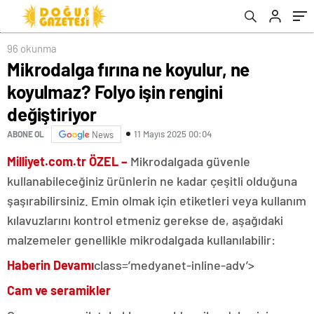
96 okunma
Mikrodalga fırına ne koyulur, ne
koyulmaz? Folyo işin rengini
değiştiriyor
11 Mayıs 2025 00:04
ABONE OL
News
Milliyet.com.tr ÖZEL –
Mikrodalgada güvenle
kullanabileceğiniz ürünlerin ne kadar çeşitli olduğuna
şaşırabilirsiniz. Emin olmak için etiketleri veya kullanım
kılavuzlarını kontrol etmeniz gerekse de, aşağıdaki
malzemeler genellikle mikrodalgada kullanılabilir:
Haberin Devamı
class=’medyanet-inline-adv’>
Cam ve seramikler