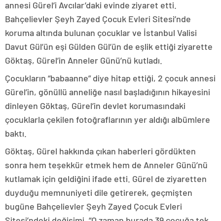
annesi Gürel’i Avcılar’daki evinde ziyaret etti.
Bahçelievler Şeyh Zayed Çocuk Evleri Sitesi’nde
koruma altında bulunan çocuklar ve İstanbul Valisi
Davut Gül’ün eşi Gülden Gül’ün de eşlik ettiği ziyarette
Göktaş, Gürel’in Anneler Günü’nü kutladı.
Çocukların “babaanne” diye hitap ettiği, 2 çocuk annesi
Gürel’in, gönüllü anneliğe nasıl başladığının hikayesini
dinleyen Göktaş, Gürel’in devlet korumasındaki
çocuklarla çekilen fotoğraflarının yer aldığı albümlere
baktı.
Göktaş, Gürel hakkında çıkan haberleri gördükten
sonra hem teşekkür etmek hem de Anneler Günü’nü
kutlamak için geldiğini ifade etti. Gürel de ziyaretten
duyduğu memnuniyeti dile getirerek, geçmişten
bugüne Bahçelievler Şeyh Zayed Çocuk Evleri
Sitesi’ndeki değişimi, “O zaman burada 39 çocuğa tek