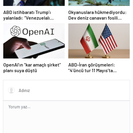
ABD istihbaratı Trump’ı
Okyanuslara hükmediyordu:
yalanladı: “Venezuelalı
Dev deniz canavarı fosili
çeteler Maduro’ya bağlı değil”
bulundu
ABD-İran görüşmeleri:
OpenAI’ın “kar amaçlı şirket”
“4’üncü tur 11 Mayıs’ta
planı suya düştü
Maskat’ta”