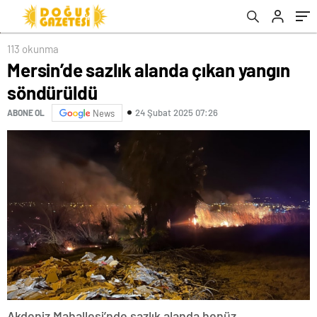
113 okunma
Mersin’de sazlık alanda çıkan yangın
söndürüldü
24 Şubat 2025 07:26
ABONE OL
News
Akdeniz Mahallesi’nde sazlık alanda henüz