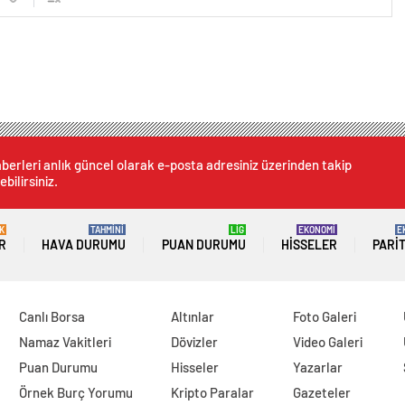
berleri anlık güncel olarak e-posta adresiniz üzerinden takip
ebilirsiniz.
K
TAHMİNİ
LİG
EKONOMİ
E
R
HAVA DURUMU
PUAN DURUMU
HISSELER
PARI
Canlı Borsa
Altınlar
Foto Galeri
Namaz Vakitleri
Dövizler
Video Galeri
Puan Durumu
Hisseler
Yazarlar
Örnek Burç Yorumu
Kripto Paralar
Gazeteler