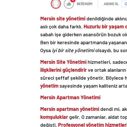
0
BEĞENDİM
ABONE OL
Mersin site yönetimi
denildiğinde aklın
aslı çok daha farklı.
Huzurlu bir yaşam 
sabah işe giderken asansörün bozuk ol
Ben bir keresinde apartmanda yaşanan
Oysa
iyi bir site yönetimi
olsaydı, bu s
Mersin Site Yönetimi
hizmetleri, sade
ilişkilerini güçlendirir
ve ortak alanların
süreci şeffaf şekilde yönetir. Böylece
yönetim
sayesinde yaşam kaliteniz artar
Mersin Apartman Yönetimi
Mersin apartman yönetimi
dendi mi, ak
komşuluklar
gelir. O zamanlar, aidat to
değişti.
Profesyonel yönetim hizmetler