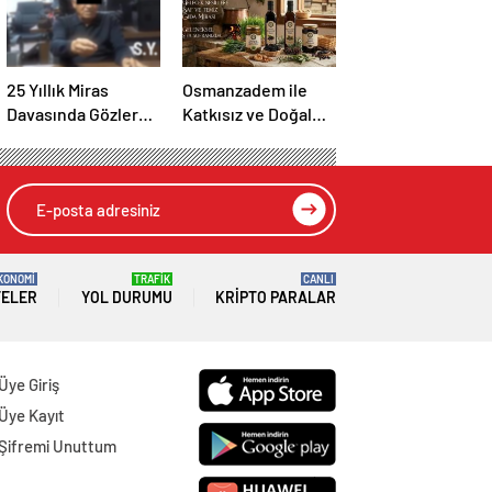
25 Yıllık Miras
Osmanzadem ile
Davasında Gözler
Katkısız ve Doğal
Temmuz Ayındaki
Beslenme Dönemi
Karar Duruşmasına
Çevrildi
KONOMİ
TRAFİK
CANLI
TELER
YOL DURUMU
KRIPTO PARALAR
Üye Giriş
Üye Kayıt
Şifremi Unuttum