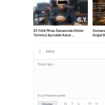
25 Yıllık Miras Davasında Gözler
Osmanza
Temmuz Ayındaki Karar
Doğal 
Duruşmasına Çevrildi
En az 10 karakter gerekli
Gönder