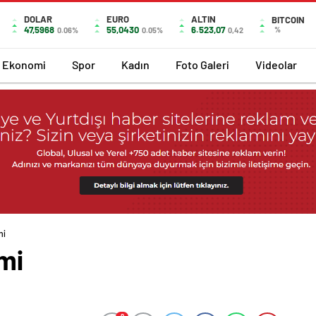
DOLAR
EURO
ALTIN
BITCOIN
47,5968
55,0430
6.523,07
%
0.06%
0.05%
0,42
Ekonomi
Spor
Kadın
Foto Galeri
Videolar
mi
mi