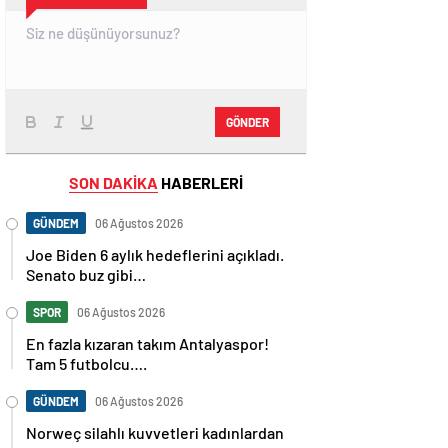
GÖNDER
SON DAKİKA
HABERLERİ
GÜNDEM
06 Ağustos 2026
Joe Biden 6 aylık hedeflerini açıkladı.
Senato buz gibi…
SPOR
06 Ağustos 2026
En fazla kızaran takım Antalyaspor!
Tam 5 futbolcu….
GÜNDEM
06 Ağustos 2026
Norweç silahlı kuvvetleri kadınlardan