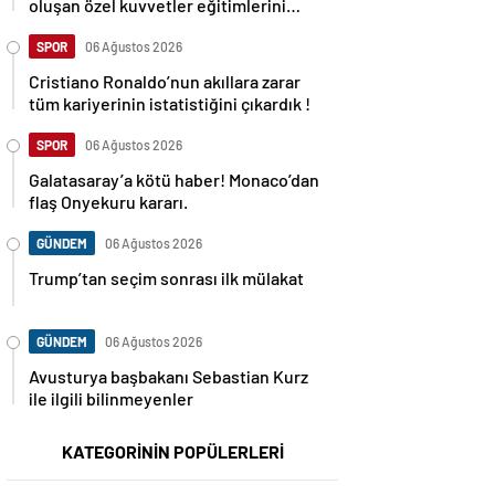
oluşan özel kuvvetler eğitimlerini
başlattı.
SPOR
06 Ağustos 2026
Cristiano Ronaldo’nun akıllara zarar
tüm kariyerinin istatistiğini çıkardık !
SPOR
06 Ağustos 2026
Galatasaray’a kötü haber! Monaco’dan
flaş Onyekuru kararı.
GÜNDEM
06 Ağustos 2026
Trump’tan seçim sonrası ilk mülakat
GÜNDEM
06 Ağustos 2026
Avusturya başbakanı Sebastian Kurz
ile ilgili bilinmeyenler
KATEGORİNİN POPÜLERLERİ