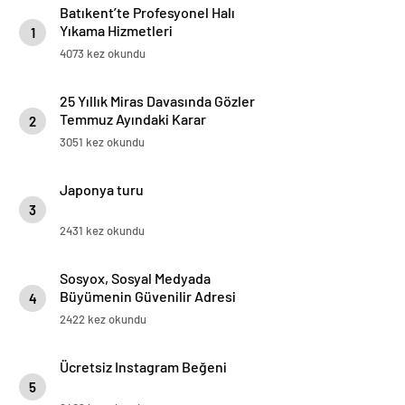
Batıkent’te Profesyonel Halı
Yıkama Hizmetleri
1
4073 kez okundu
25 Yıllık Miras Davasında Gözler
Temmuz Ayındaki Karar
2
Duruşmasına Çevrildi
3051 kez okundu
Japonya turu
3
2431 kez okundu
Sosyox, Sosyal Medyada
Büyümenin Güvenilir Adresi
4
Olarak Öne Çıkıyor
2422 kez okundu
Ücretsiz Instagram Beğeni
5