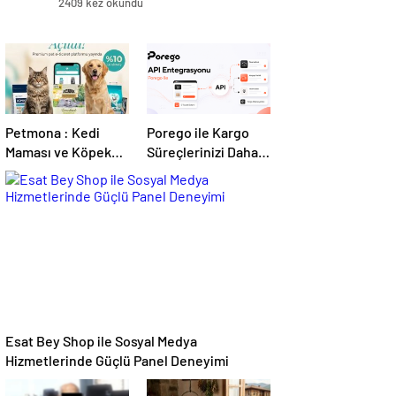
2409 kez okundu
Petmona : Kedi
Porego ile Kargo
Maması ve Köpek
Süreçlerinizi Daha
Maması İle Tüm
Kolay Yönetin
Evcil Hayvan
Ürünleri
Esat Bey Shop ile Sosyal Medya
Hizmetlerinde Güçlü Panel Deneyimi