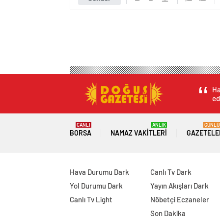
Ha
ed
CANLI
ANLIK
GÜNLÜ
BORSA
NAMAZ VAKITLERI
GAZETELE
Hava Durumu Dark
Canlı Tv Dark
Yol Durumu Dark
Yayın Akışları Dark
Canlı Tv Light
Nöbetçi Eczaneler
Son Dakika