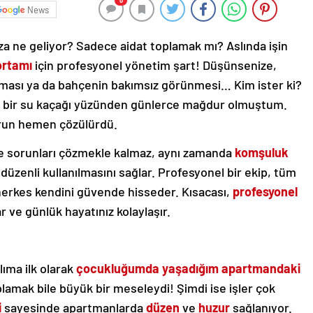
0
News
ıza ne geliyor? Sadece aidat toplamak mı? Aslında işin
ortamı
için profesyonel yönetim şart! Düşünsenize,
ması ya da bahçenin bakımsız görünmesi… Kim ister ki?
 bir su kaçağı yüzünden günlerce mağdur olmuştum.
orun hemen çözülürdü.
ce sorunları çözmekle kalmaz, aynı zamanda
komşuluk
 düzenli kullanılmasını sağlar. Profesyonel bir ekip, tüm
 herkes kendini güvende hisseder. Kısacası,
profesyonel
 ve günlük hayatınız kolaylaşır.
lıma ilk olarak
çocukluğumda yaşadığım apartmandaki
plamak bile büyük bir meseleydi! Şimdi ise işler çok
i
sayesinde apartmanlarda
düzen
ve
huzur
sağlanıyor.