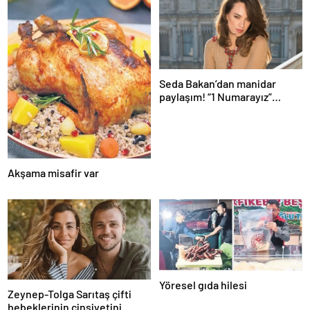
Seda Bakan’dan manidar
paylaşım! “1 Numarayız”
mesajının arkasındaki o
gönderme gündeme bomba
gibi düştü…
Akşama misafir var
Yöresel gıda hilesi
Zeynep-Tolga Sarıtaş çifti
bebeklerinin cinsiyetini