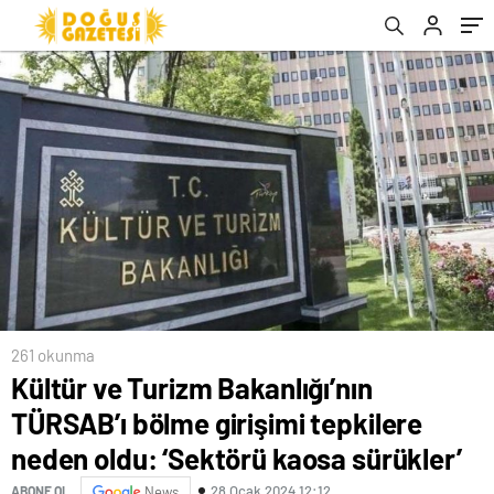
‘Sektörü kaosa sürükler’
261 okunma
Kültür ve Turizm Bakanlığı’nın
TÜRSAB’ı bölme girişimi tepkilere
neden oldu: ‘Sektörü kaosa sürükler’
28 Ocak 2024 12:12
ABONE OL
News