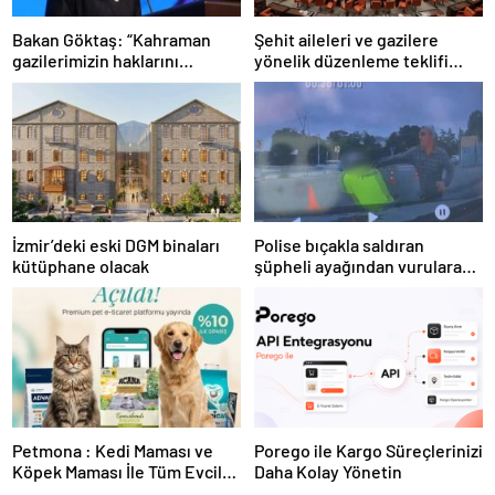
Bakan Göktaş: “Kahraman
Şehit aileleri ve gazilere
gazilerimizin haklarını
yönelik düzenleme teklifi
güçlendiren yeni bir dönemin
Meclis’te kabul edildi
kapılarını aralıyoruz”
İzmir’deki eski DGM binaları
Polise bıçakla saldıran
kütüphane olacak
şüpheli ayağından vurularak
yakalandı
Petmona : Kedi Maması ve
Porego ile Kargo Süreçlerinizi
Köpek Maması İle Tüm Evcil
Daha Kolay Yönetin
Hayvan Ürünleri