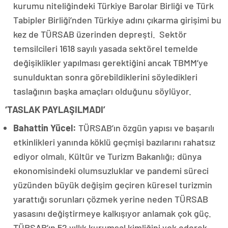
kurumu niteliğindeki Türkiye Barolar Birliği ve Türk
Tabipler Birliği’nden Türkiye adını çıkarma girişimi bu
kez de TÜRSAB üzerinden depreşti. Sektör
temsilcileri 1618 sayılı yasada sektörel temelde
değişiklikler yapılması gerektiğini ancak TBMM’ye
sunulduktan sonra görebildiklerini söyledikleri
taslağının başka amaçları olduğunu söylüyor.
‘TASLAK PAYLAŞILMADI’
Bahattin Yücel:
TÜRSAB’ın özgün yapısı ve başarılı
etkinlikleri yanında köklü geçmişi bazılarını rahatsız
ediyor olmalı. Kültür ve Turizm Bakanlığı; dünya
ekonomisindeki olumsuzluklar ve pandemi süreci
yüzünden büyük değişim geçiren küresel turizmin
yarattığı sorunları çözmek yerine neden TÜRSAB
yasasını değiştirmeye kalkışıyor anlamak çok güç.
TÜRSAB’ın 52 yıllık kurumsal kimliğini yok ederek