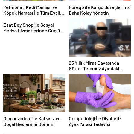
Petmona : Kedi Maması ve
Porego ile Kargo Süreçlerinizi
Köpek Maması İle Tüm Evcil
Daha Kolay Yönetin
Hayvan Ürünleri
Esat Bey Shop ile Sosyal
Medya Hizmetlerinde Güçlü
Panel Deneyimi
25 Yıllık Miras Davasında
Gözler Temmuz Ayındaki
Karar Duruşmasına Çevrildi
Osmanzadem ile Katkısız ve
Ortopodoloji İle Diyabetik
Doğal Beslenme Dönemi
Ayak Yarası Tedavisi