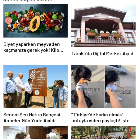
Diyet yaparken meyveden
kaçmanıza gerek yok! Kilo
Taraklı’da Dijital Merkez Açıldı
verme sürecine yardım eden
10 meyve!
Senem Şen Hatıra Bahçesi
”Türkiye’de kadın olmak”
Anneler Günü’nde Açıldı
notuyla video paylaştı! İşte 14
saniyede yaşananlar