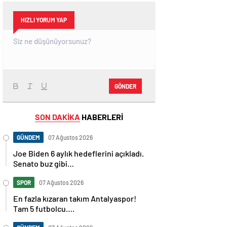
HIZLI YORUM YAP
GÖNDER
SON DAKİKA
HABERLERİ
GÜNDEM
07 Ağustos 2026
Joe Biden 6 aylık hedeflerini açıkladı.
Senato buz gibi…
SPOR
07 Ağustos 2026
En fazla kızaran takım Antalyaspor!
Tam 5 futbolcu….