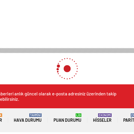
berleri anlık güncel olarak e-posta adresiniz üzerinden takip
ebilirsiniz.
K
TAHMİNİ
LİG
EKONOMİ
E
R
HAVA DURUMU
PUAN DURUMU
HISSELER
PARI