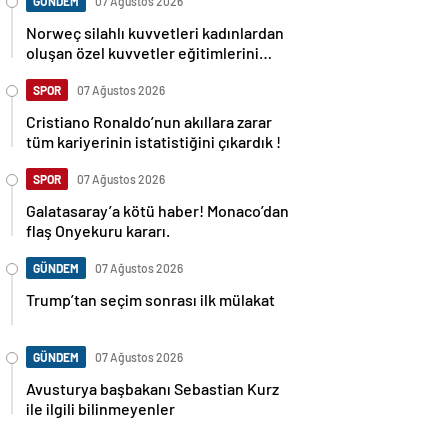
GÜNDEM
07 Ağustos 2026
Norweç silahlı kuvvetleri kadınlardan
oluşan özel kuvvetler eğitimlerini
başlattı.
SPOR
07 Ağustos 2026
Cristiano Ronaldo’nun akıllara zarar
tüm kariyerinin istatistiğini çıkardık !
SPOR
07 Ağustos 2026
Galatasaray’a kötü haber! Monaco’dan
flaş Onyekuru kararı.
GÜNDEM
07 Ağustos 2026
Trump’tan seçim sonrası ilk mülakat
GÜNDEM
07 Ağustos 2026
Avusturya başbakanı Sebastian Kurz
ile ilgili bilinmeyenler