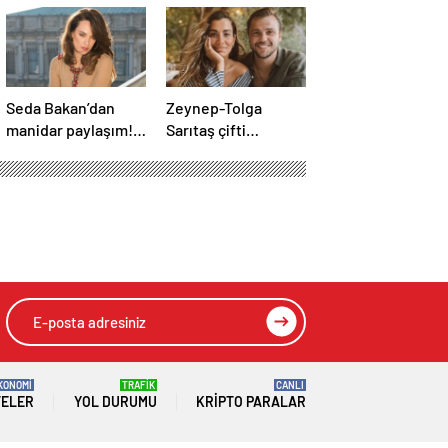
Seda Bakan’dan
Zeynep-Tolga
manidar paylaşım!
Sarıtaş çifti
“1 Numarayız”
bebeklerinin
mesajının
cinsiyetini açıkladı!
arkasındaki o
gönderme
gündeme bomba
gibi düştü…
KONOMİ
TRAFİK
CANLI
TELER
YOL DURUMU
KRIPTO PARALAR