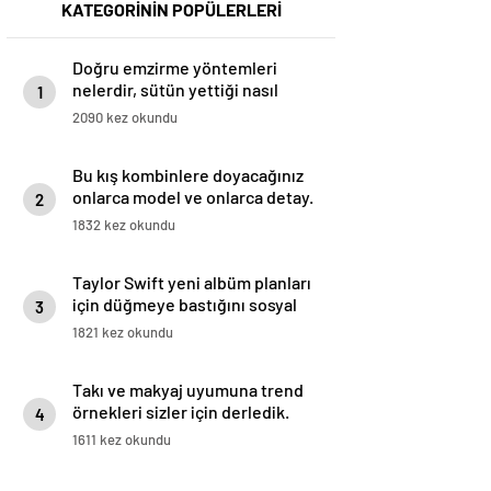
KATEGORİNİN POPÜLERLERİ
Doğru emzirme yöntemleri
nelerdir, sütün yettiği nasıl
1
anlaşılır?
2090 kez okundu
Bu kış kombinlere doyacağınız
onlarca model ve onlarca detay.
2
1832 kez okundu
Taylor Swift yeni albüm planları
için düğmeye bastığını sosyal
3
medyadan duyurdu!
1821 kez okundu
Takı ve makyaj uyumuna trend
örnekleri sizler için derledik.
4
1611 kez okundu