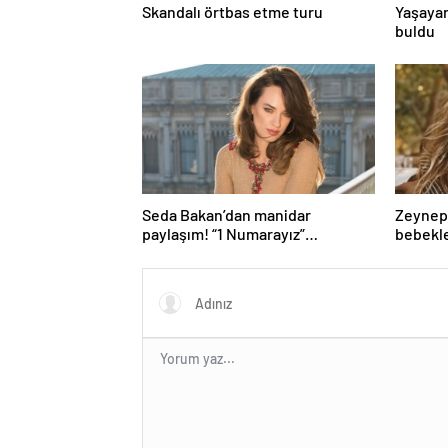
Skandalı örtbas etme turu
Yaşayan
buldu
Seda Bakan’dan manidar
Zeynep-
paylaşım! “1 Numarayız”
bebekle
mesajının arkasındaki o
gönderme gündeme bomba gibi
düştü…