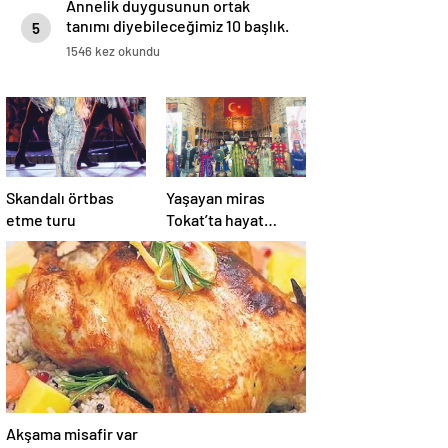
Annelik duygusunun ortak
tanımı diyebileceğimiz 10 başlık.
5
1546 kez okundu
Skandalı örtbas
Yaşayan miras
etme turu
Tokat’ta hayat
buldu
Akşama misafir var