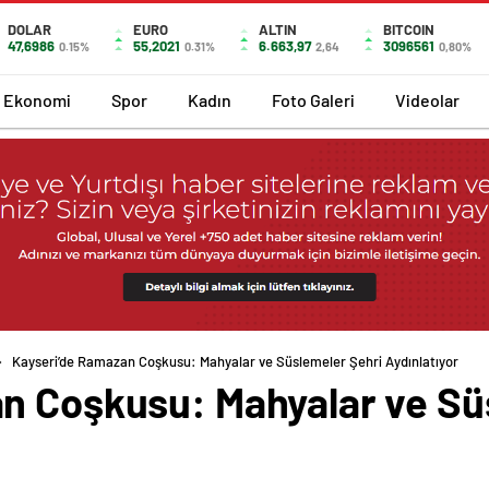
DOLAR
EURO
ALTIN
BITCOIN
47,6986
55,2021
6.663,97
3096561
0.15%
0.31%
2,64
0,80%
Ekonomi
Spor
Kadın
Foto Galeri
Videolar
Kayseri’de Ramazan Coşkusu: Mahyalar ve Süslemeler Şehri Aydınlatıyor
n Coşkusu: Mahyalar ve Sü