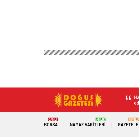
Ha
ed
CANLI
ANLIK
GÜNLÜ
BORSA
NAMAZ VAKITLERI
GAZETELE