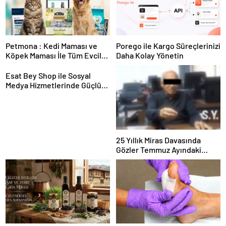
Petmona : Kedi Maması ve
Porego ile Kargo Süreçlerinizi
Köpek Maması İle Tüm Evcil
Daha Kolay Yönetin
Hayvan Ürünleri
Esat Bey Shop ile Sosyal
Medya Hizmetlerinde Güçlü
Panel Deneyimi
25 Yıllık Miras Davasında
Gözler Temmuz Ayındaki
Karar Duruşmasına Çevrildi