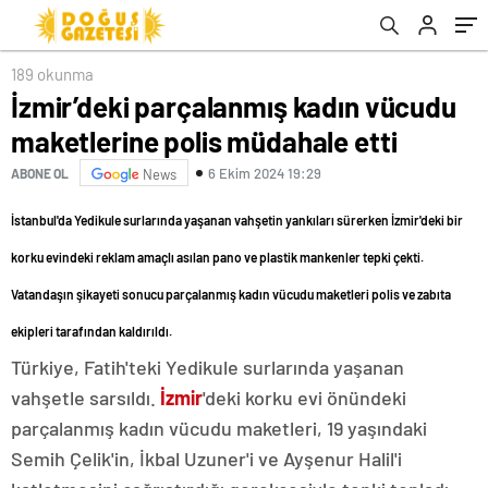
189 okunma
İzmir’deki parçalanmış kadın vücudu
maketlerine polis müdahale etti
6 Ekim 2024 19:29
ABONE OL
News
İstanbul'da ­Yedikule surlarında yaşanan vahşetin yankıları sürerken İzmir'deki bir
korku evindeki reklam amaçlı asılan pano ve plastik mankenler tepki çekti.
Vatandaşın şikayeti sonucu parçalanmış kadın vücudu maketleri polis ve zabıta
ekipleri tarafından kaldırıldı.
Türkiye, Fatih'teki Yedikule surlarında yaşanan
vahşetle sarsıldı.
İzmir
'deki korku evi önündeki
parçalanmış kadın vücudu maketleri, 19 yaşındaki
Semih Çelik'in, İkbal Uzuner'i ve Ayşenur Halil'i