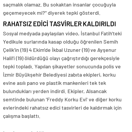
saçmalık olamaz. Bu sokaktan insanlar çocuğuyla
geçemeyecek mi?" diyerek tepki gösterdi.
RAHATSIZ EDİCİ TASVİRLER KALDIRILDI
Sosyal medyada paylaşılan video, İstanbul Fatih'teki
Yedikule surlarında kasap olduğu öğrenilen Semih
Çelik'in (19) 4 Ekim'de İkbal Uzuner (19) ve Ayşenur
Halil'i (19) öldürdüğü olayı çağrıştırdığı gerekçesiyle
tepki topladı. Yapılan şikayetler sonucunda polis ve
İzmir Büyükşehir Belediyesi zabıta ekipleri, korku
evine asılı pano ve plastik mankenleri tek tek
bulundukları yerden indirdi. Ekipler, Alsancak
semtinde bulunan 'Freddy Korku Evi' ve diğer korku
evlerindeki rahatsız edici tasvirleri de kaldırmak için
çalışma başlattı.