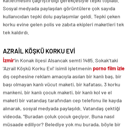
katletmesini çağrıştırdığı gerekçesiyle tepki topladı.
Sosyal medyada paylaşılan görüntülere çok sayıda
kullanıcıdan tepki dolu paylaşımlar geldi. Tepki çeken
korku evine gelen polis ve zabıta ekipleri maketleri tek
tek kaldırdı.
AZRAİL KÖŞKÜ KORKU EVİ
İzmir
'in Konak ilçesi Alsancak semti 1485. Sokak'taki
'Azrail Köşkü Korku Evi' isimli işletmenin
porno film izle
dış cephesine reklam amacıyla asılan bir kanlı baş, bir
başı olmayan kanlı vücut maketi, bir kafatası, 3 korku
mankeni, bir kanlı çocuk maketi, bir kanlı kol ve el
maketi bir vatandaş tarafından cep telefonu ile kayda
alınarak, sosyal medyada paylaşıldı. Vatandaş çektiği
videoda, "Buradan çoluk çocuk geçiyor. Buna nasıl
müsaade ediliyor? Belediye yok mu burada, böyle bir